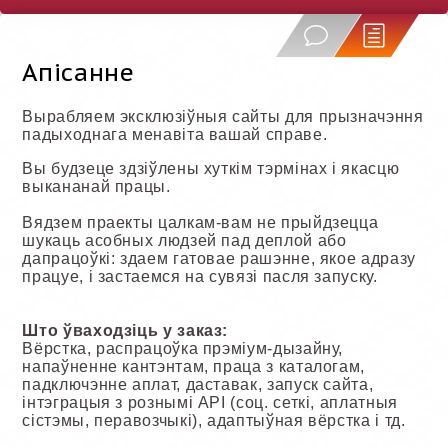
Апісанне
Вырабляем эксклюзіўныя сайты для прызначэння
падыходнага менавіта вашай справе.
Вы будзеце здзіўлены хуткім тэрмінах і якасцю
выкананай працы.
Вядзем праекты цалкам-вам не прыйдзецца
шукаць асобных людзей пад деплой або
дапрацоўкі: здаем гатовае рашэнне, якое адразу
працуе, і застаемся на сувязі пасля запуску.
Што ўваходзіць у заказ:
Вёрстка, распрацоўка прэміум-дызайну,
напаўненне кантэнтам, праца з каталогам,
падключэнне аплат, даставак, запуск сайта,
інтэграцыя з рознымі API (соц. сеткі, аплатныя
сістэмы, перавозчыкі), адаптыўная вёрстка і тд.