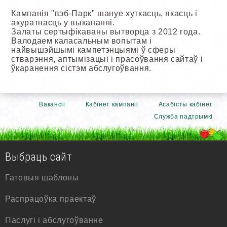
Кампанія "вэб-Парк" шануе хуткасць, якасць і
акуратнасць у выкананні.
Залаты сертыфікаваны вытворца з 2012 года.
Валодаем каласальным вопытам і
найвышэйшымі кампетэнцыямі ў сферы
стварэння, аптымізацыі і прасоўвання сайтаў і
ўкаранення сістэм абслугоўвання.
Вакансіі
Кабінет кампаніі
Асабісты кабінет
Служба падтрымкі
Выбраць сайт
Гатовыя шаблоны
Распрацоўка праектаў
Паслугі і абслугоўванне