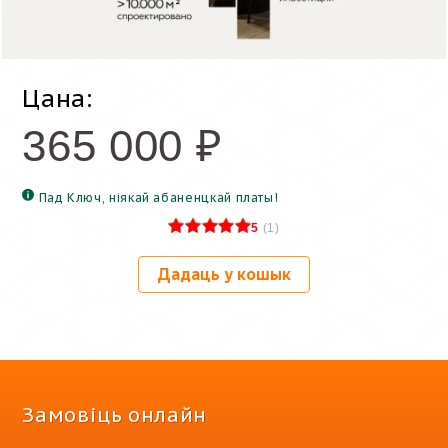
Цана:
365 000
₽
Пад Ключ, ніякай абаненцкай платы!
5
(
1
)
Дадаць у кошык
Замовіць онлайн