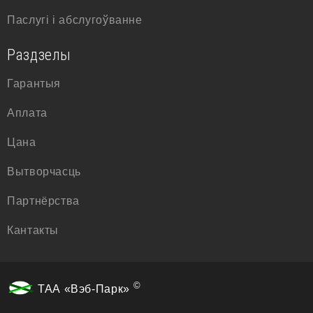
Паслугі і абслугоўванне
Раздзелы
Гарантыя
Аплата
Цана
Вытворчасць
Партнёрства
Кантакты
©
ТАА «Вэб-Парк»