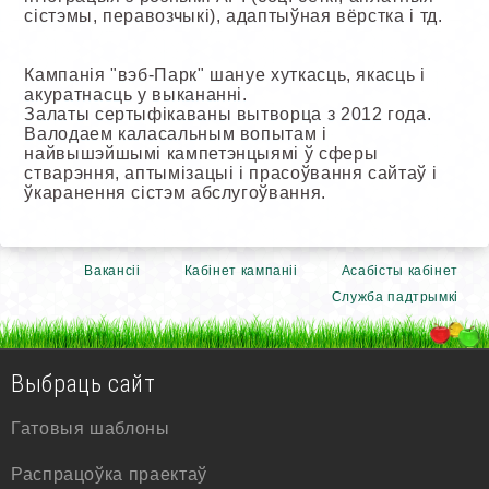
сістэмы, перавозчыкі), адаптыўная вёрстка і тд.
Кампанія "вэб-Парк" шануе хуткасць, якасць і
акуратнасць у выкананні.
Залаты сертыфікаваны вытворца з 2012 года.
Валодаем каласальным вопытам і
найвышэйшымі кампетэнцыямі ў сферы
стварэння, аптымізацыі і прасоўвання сайтаў і
ўкаранення сістэм абслугоўвання.
Вакансіі
Кабінет кампаніі
Асабісты кабінет
Служба падтрымкі
Выбраць сайт
Гатовыя шаблоны
Распрацоўка праектаў