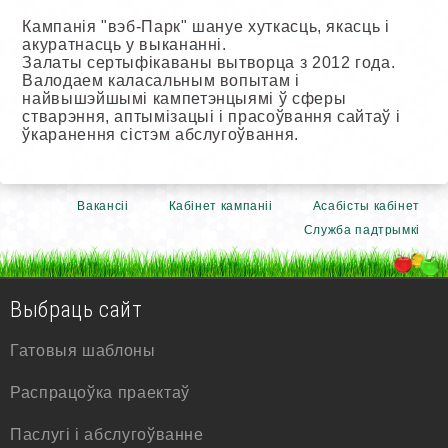
Кампанія "вэб-Парк" шануе хуткасць, якасць і
акуратнасць у выкананні.
Залаты сертыфікаваны вытворца з 2012 года.
Валодаем каласальным вопытам і
найвышэйшымі кампетэнцыямі ў сферы
стварэння, аптымізацыі і прасоўвання сайтаў і
ўкаранення сістэм абслугоўвання.
Вакансіі
Кабінет кампаніі
Асабісты кабінет
Служба падтрымкі
Выбраць сайт
Гатовыя шаблоны
Распрацоўка праектаў
Паслугі і абслугоўванне