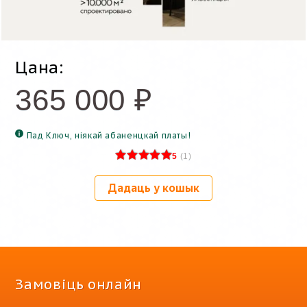
Цана:
365 000
₽
Пад Ключ, ніякай абаненцкай платы!
5
(
1
)
Дадаць у кошык
Замовіць онлайн