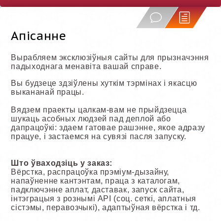
Апісанне
Вырабляем эксклюзіўныя сайты для прызначэння
падыходнага менавіта вашай справе.
Вы будзеце здзіўлены хуткім тэрмінах і якасцю
выкананай працы.
Вядзем праекты цалкам-вам не прыйдзецца
шукаць асобных людзей пад деплой або
дапрацоўкі: здаем гатовае рашэнне, якое адразу
працуе, і застаемся на сувязі пасля запуску.
Што ўваходзіць у заказ:
Вёрстка, распрацоўка прэміум-дызайну,
напаўненне кантэнтам, праца з каталогам,
падключэнне аплат, даставак, запуск сайта,
інтэграцыя з рознымі API (соц. сеткі, аплатныя
сістэмы, перавозчыкі), адаптыўная вёрстка і тд.