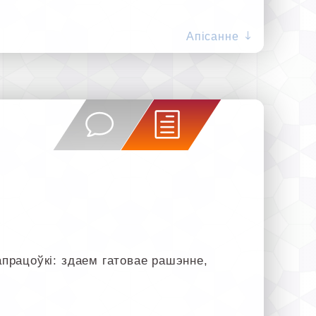
Апісанне
рацоўкі: здаем гатовае рашэнне,