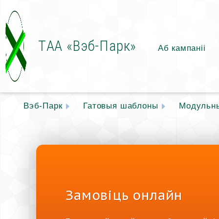
ТАА «Вэб-Парк»
Аб кампаніі
Вэб-Парк
Гатовыя шаблоны
Модульн
Замовіць онлайн