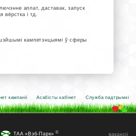
лючэнне аплат, даставак, запуск
я вёрстка і тд.
ышэйшымі кампетэнцыямі ў сферы
нет кампаніі
Асабісты кабінет
Служба падтрымкі
©
ТАА «Вэб-Парк»
вакансіі