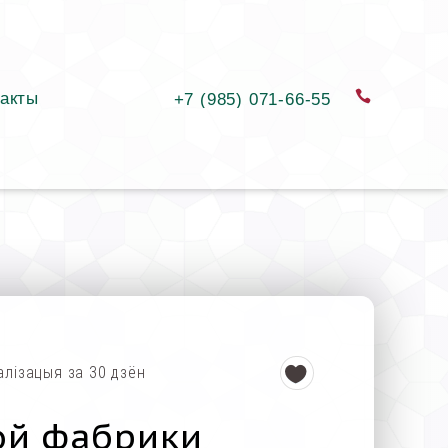
акты
замовіць
+7 (985) 071-66-55
алізацыя за 30 дзён
ой фабрики