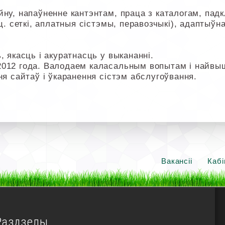
ну, напаўненне кантэнтам, праца з каталогам, падк
ц. сеткі, аплатныя сістэмы, перавозчыкі), адаптыўна
, якасць і акуратнасць у выкананні.
2012 года. Валодаем каласальным вопытам і найв
ня сайтаў і ўкаранення сістэм абслугоўвання.
Вакансіі
Кабі
Раздзелы