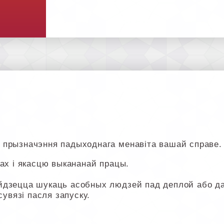
 прызначэння падыходнага менавіта вашай справе.
ах і якасцю выкананай працы.
йдзецца шукаць асобных людзей пад деплой або дап
сувязі пасля запуску.