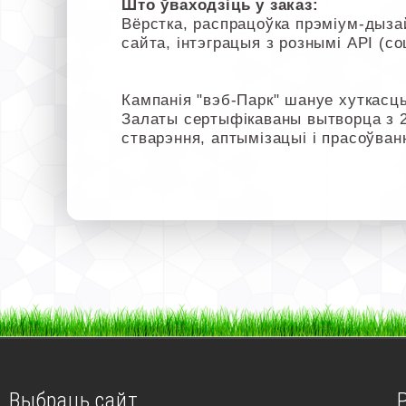
Што ўваходзіць у заказ:
Вёрстка, распрацоўка прэміум-дызай
сайта, інтэграцыя з рознымі API (со
Кампанія "вэб-Парк" шануе хуткасць
Залаты сертыфікаваны вытворца з 
стварэння, аптымізацыі і прасоўван
Выбраць сайт