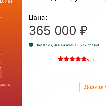
абрики
Цана:
365 000
₽
Пад Ключ, ніякай абаненцкай платы!
5
(
1
)
альных
Дадаць 
і