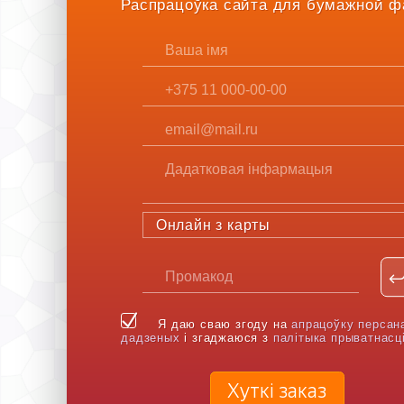
Распрацоўка сайта для бумажной ф
Онлайн з карты
Я даю сваю згоду на
апрацоўку персан
дадзеных
і згаджаюся з
палітыка прыватнасц
Хуткі заказ