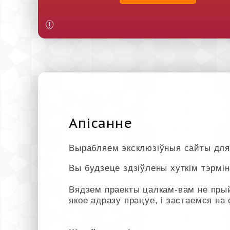
Апісанне
Вырабляем эксклюзіўныя сайты для
Вы будзеце здзіўлены хуткім тэрмін
Вядзем праекты цалкам-вам не пры
якое адразу працуе, і застаемся на 