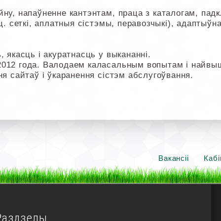
ну, напаўненне кантэнтам, праца з каталогам, падк
ц. сеткі, аплатныя сістэмы, перавозчыкі), адаптыўна
, якасць і акуратнасць у выкананні.
2012 года. Валодаем каласальным вопытам і найв
ня сайтаў і ўкаранення сістэм абслугоўвання.
Вакансіі
Кабі
Раздзелы