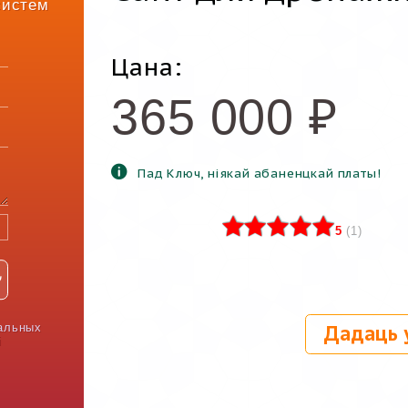
систем
Цана:
365 000
₽
Пад Ключ, ніякай абаненцкай платы!
5
(
1
)
альных
Дадаць 
і