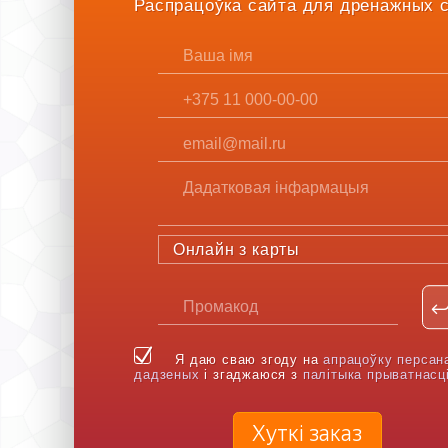
Распрацоўка сайта для дренажных 
Онлайн з карты
Я даю сваю згоду на
апрацоўку персан
дадзеных
і згаджаюся з
палітыка прыватнасц
Хуткі заказ