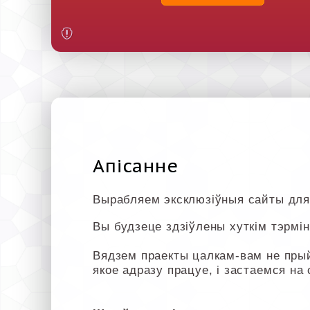
Апісанне
Вырабляем эксклюзіўныя сайты для
Вы будзеце здзіўлены хуткім тэрмін
Вядзем праекты цалкам-вам не пры
якое адразу працуе, і застаемся на 