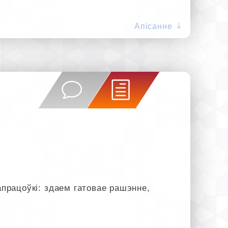
Апісанне
рацоўкі: здаем гатовае рашэнне,