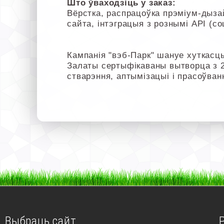
Што ўваходзіць у заказ:
Вёрстка, распрацоўка прэміум-дызай
сайта, інтэграцыя з рознымі API (со
Кампанія "вэб-Парк" шануе хуткасць
Залаты сертыфікаваны вытворца з 
стварэння, аптымізацыі і прасоўван
Выбраць сайт