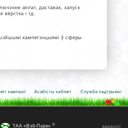
лючэнне аплат, даставак, запуск
я вёрстка і тд.
ышэйшымі кампетэнцыямі ў сферы
нет кампаніі
Асабісты кабінет
Служба падтрымкі
©
ТАА «Вэб-Парк»
вакансіі