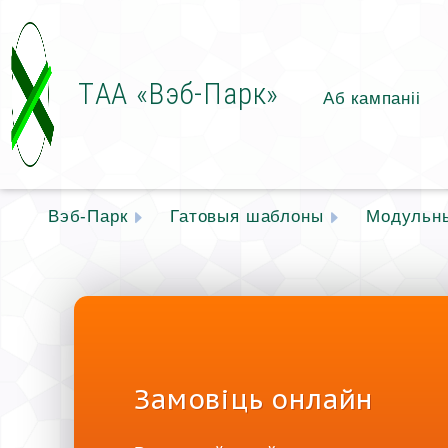
ТАА «Вэб-Парк»
Аб кампаніі
Вэб-Парк
Гатовыя шаблоны
Модульн
Замовіць онлайн