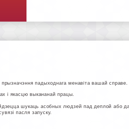
 прызначэння падыходнага менавіта вашай справе.
ах і якасцю выкананай працы.
йдзецца шукаць асобных людзей пад деплой або дап
сувязі пасля запуску.