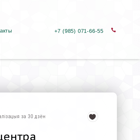
акты
замовіць
+7 (985) 071-66-55
алізацыя за 30 дзён
центра