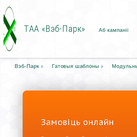
ТАА «Вэб-Парк»
Аб кампаніі
Вэб-Парк
Гатовыя шаблоны
Модульн
Замовіць онлайн