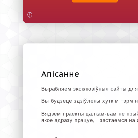
Апісанне
Вырабляем эксклюзіўныя сайты для
Вы будзеце здзіўлены хуткім тэрмін
Вядзем праекты цалкам-вам не пры
якое адразу працуе, і застаемся на 