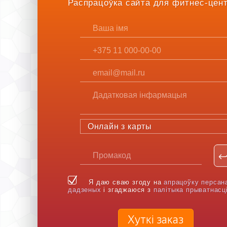
Распрацоўка сайта для фитнес-цен
Онлайн з карты
Я даю сваю згоду на
апрацоўку персан
дадзеных
і згаджаюся з
палітыка прыватнасц
Хуткі заказ