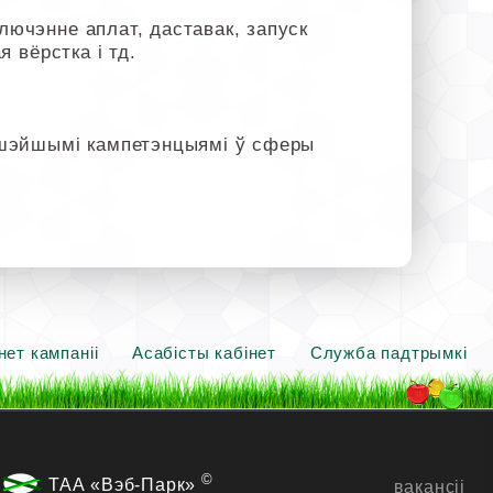
лючэнне аплат, даставак, запуск
я вёрстка і тд.
ышэйшымі кампетэнцыямі ў сферы
нет кампаніі
Асабісты кабінет
Служба падтрымкі
©
ТАА «Вэб-Парк»
вакансіі