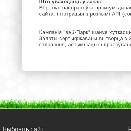
Што ўваходзіць у заказ:
Вёрстка, распрацоўка прэміум-дызай
сайта, інтэграцыя з рознымі API (со
Кампанія "вэб-Парк" шануе хуткасць
Залаты сертыфікаваны вытворца з 
стварэння, аптымізацыі і прасоўван
Выбраць сайт