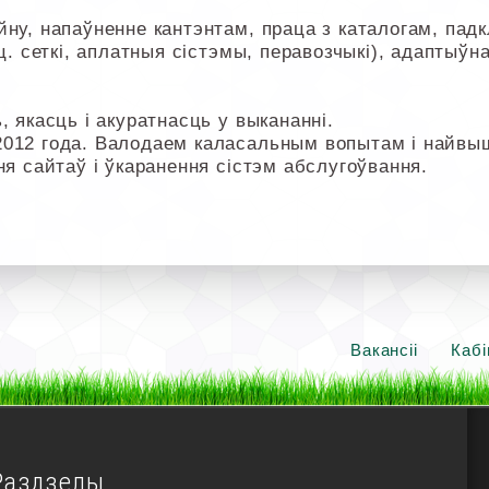
ну, напаўненне кантэнтам, праца з каталогам, падк
ц. сеткі, аплатныя сістэмы, перавозчыкі), адаптыўна
, якасць і акуратнасць у выкананні.
2012 года. Валодаем каласальным вопытам і найв
ня сайтаў і ўкаранення сістэм абслугоўвання.
Вакансіі
Кабі
Раздзелы