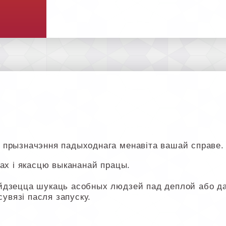
 прызначэння падыходнага менавіта вашай справе.
ах і якасцю выкананай працы.
йдзецца шукаць асобных людзей пад деплой або дап
сувязі пасля запуску.