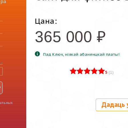
тра
Цана:
365 000
₽
Пад Ключ, ніякай абаненцкай платы!
5
(
1
)
альных
Дадаць 
і