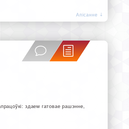
Апісанне
рацоўкі: здаем гатовае рашэнне,