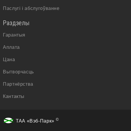
Паслугі і абслугоўванне
Раздзелы
Гарантыя
Аплата
Цана
Вытворчасць
Партнёрства
Кантакты
©
ТАА «Вэб-Парк»