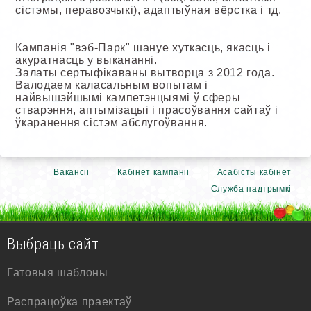
сістэмы, перавозчыкі), адаптыўная вёрстка і тд.
Кампанія "вэб-Парк" шануе хуткасць, якасць і
акуратнасць у выкананні.
Залаты сертыфікаваны вытворца з 2012 года.
Валодаем каласальным вопытам і
найвышэйшымі кампетэнцыямі ў сферы
стварэння, аптымізацыі і прасоўвання сайтаў і
ўкаранення сістэм абслугоўвання.
Вакансіі
Кабінет кампаніі
Асабісты кабінет
Служба падтрымкі
Выбраць сайт
Гатовыя шаблоны
Распрацоўка праектаў