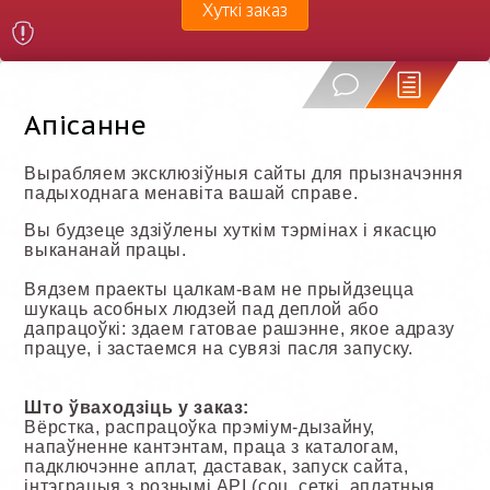
Хуткі заказ
Апісанне
Вырабляем эксклюзіўныя сайты для прызначэння
падыходнага менавіта вашай справе.
Вы будзеце здзіўлены хуткім тэрмінах і якасцю
выкананай працы.
Вядзем праекты цалкам-вам не прыйдзецца
шукаць асобных людзей пад деплой або
дапрацоўкі: здаем гатовае рашэнне, якое адразу
працуе, і застаемся на сувязі пасля запуску.
Што ўваходзіць у заказ:
Вёрстка, распрацоўка прэміум-дызайну,
напаўненне кантэнтам, праца з каталогам,
падключэнне аплат, даставак, запуск сайта,
інтэграцыя з рознымі API (соц. сеткі, аплатныя