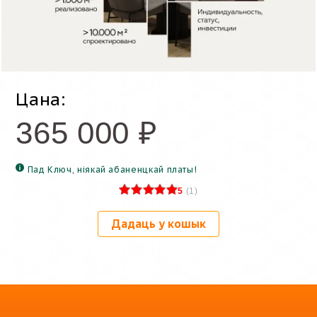
Цана:
365 000
₽
Пад Ключ, ніякай абаненцкай платы!
5
(
1
)
Дадаць у кошык