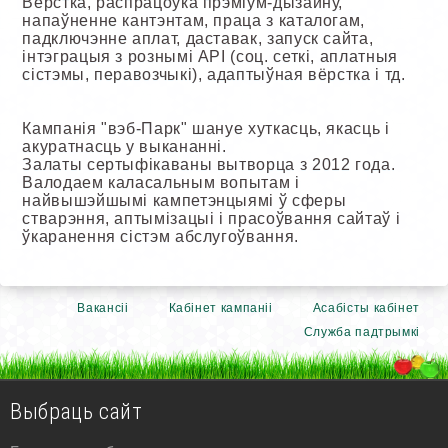
Вёрстка, распрацоўка прэміум-дызайну,
напаўненне кантэнтам, праца з каталогам,
падключэнне аплат, даставак, запуск сайта,
інтэграцыя з рознымі API (соц. сеткі, аплатныя
сістэмы, перавозчыкі), адаптыўная вёрстка і тд.
Кампанія "вэб-Парк" шануе хуткасць, якасць і
акуратнасць у выкананні.
Залаты сертыфікаваны вытворца з 2012 года.
Валодаем каласальным вопытам і
найвышэйшымі кампетэнцыямі ў сферы
стварэння, аптымізацыі і прасоўвання сайтаў і
ўкаранення сістэм абслугоўвання.
Вакансіі
Кабінет кампаніі
Асабісты кабінет
Служба падтрымкі
Выбраць сайт