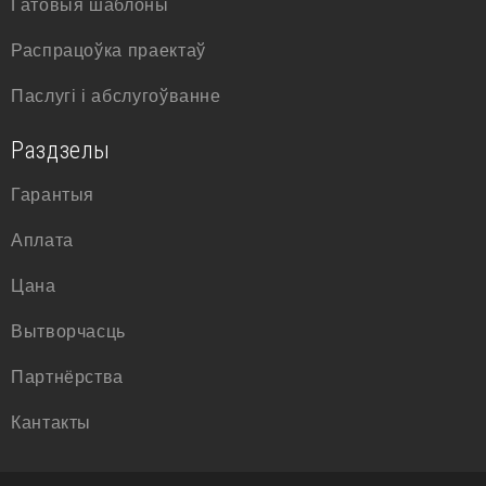
Гатовыя шаблоны
Распрацоўка праектаў
Паслугі і абслугоўванне
Раздзелы
Гарантыя
Аплата
Цана
Вытворчасць
Партнёрства
Кантакты