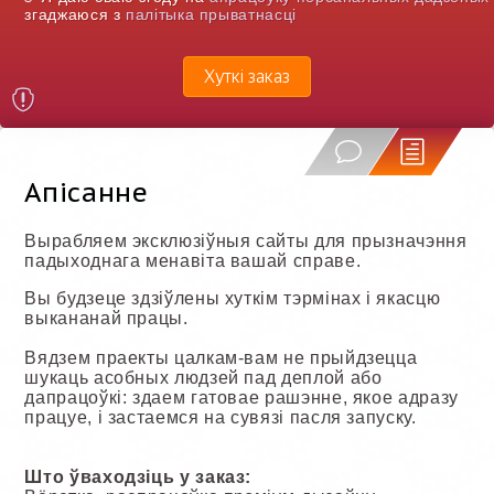
згаджаюся з
палітыка прыватнасці
Хуткі заказ
Апісанне
Вырабляем эксклюзіўныя сайты для прызначэння
падыходнага менавіта вашай справе.
Вы будзеце здзіўлены хуткім тэрмінах і якасцю
выкананай працы.
Вядзем праекты цалкам-вам не прыйдзецца
шукаць асобных людзей пад деплой або
дапрацоўкі: здаем гатовае рашэнне, якое адразу
працуе, і застаемся на сувязі пасля запуску.
Што ўваходзіць у заказ: