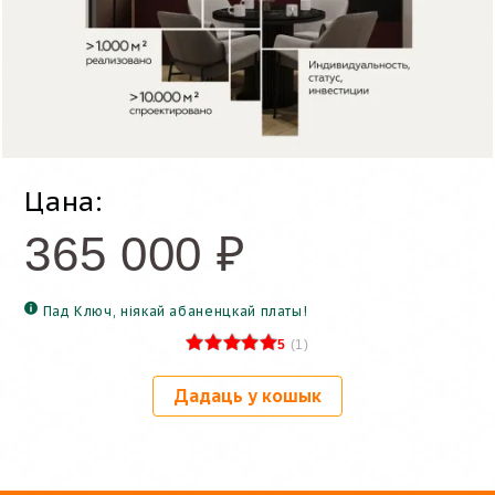
Цана:
365 000
₽
Пад Ключ, ніякай абаненцкай платы!
5
(
1
)
Дадаць у кошык