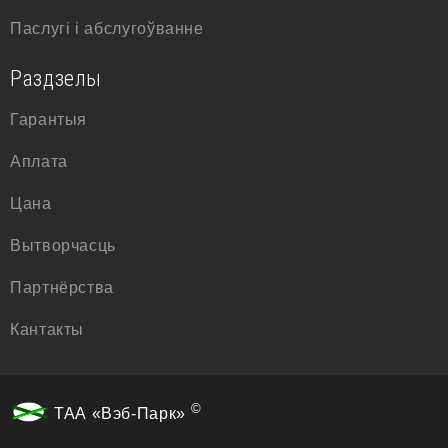
Паслугі і абслугоўванне
Раздзелы
Гарантыя
Аплата
Цана
Вытворчасць
Партнёрства
Кантакты
©
ТАА «Вэб-Парк»