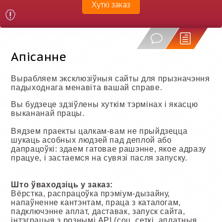
Хуткі заказ
Апісанне
Вырабляем эксклюзіўныя сайты для прызначэння
падыходнага менавіта вашай справе.
Вы будзеце здзіўлены хуткім тэрмінах і якасцю
выкананай працы.
Вядзем праекты цалкам-вам не прыйдзецца
шукаць асобных людзей пад деплой або
дапрацоўкі: здаем гатовае рашэнне, якое адразу
працуе, і застаемся на сувязі пасля запуску.
Што ўваходзіць у заказ:
Вёрстка, распрацоўка прэміум-дызайну,
напаўненне кантэнтам, праца з каталогам,
падключэнне аплат, даставак, запуск сайта,
інтэграцыя з рознымі API (соц. сеткі, аплатныя