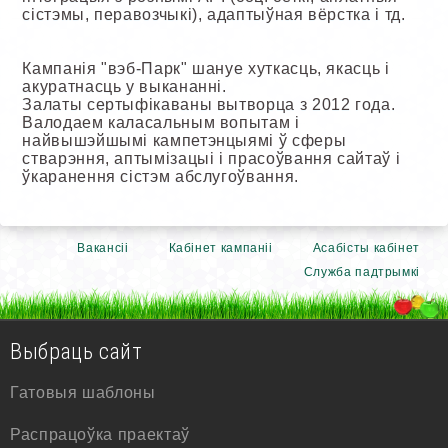
сістэмы, перавозчыкі), адаптыўная вёрстка і тд.
Кампанія "вэб-Парк" шануе хуткасць, якасць і
акуратнасць у выкананні.
Залаты сертыфікаваны вытворца з 2012 года.
Валодаем каласальным вопытам і
найвышэйшымі кампетэнцыямі ў сферы
стварэння, аптымізацыі і прасоўвання сайтаў і
ўкаранення сістэм абслугоўвання.
Вакансіі
Кабінет кампаніі
Асабісты кабінет
Служба падтрымкі
Выбраць сайт
Гатовыя шаблоны
Распрацоўка праектаў