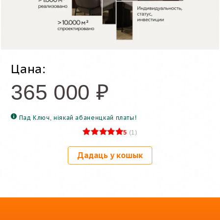
Цана:
365 000
₽
Пад Ключ, ніякай абаненцкай платы!
5
(
1
)
Дадаць у кошык