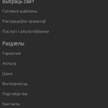
Выбраць сайт
Гатовыя шаблоны
Распрацоўка праектаў
Паслугі і абслугоўванне
Раздзелы
Гарантыя
Аплата
Цана
Вытворчасць
Партнёрства
Кантакты