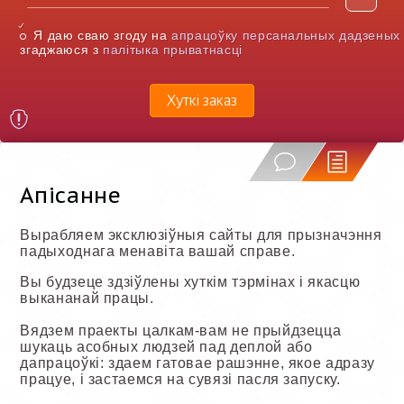
Я даю сваю згоду на
апрацоўку персанальных дадзеных
згаджаюся з
палітыка прыватнасці
Хуткі заказ
Апісанне
Вырабляем эксклюзіўныя сайты для прызначэння
падыходнага менавіта вашай справе.
Вы будзеце здзіўлены хуткім тэрмінах і якасцю
выкананай працы.
Вядзем праекты цалкам-вам не прыйдзецца
шукаць асобных людзей пад деплой або
дапрацоўкі: здаем гатовае рашэнне, якое адразу
працуе, і застаемся на сувязі пасля запуску.