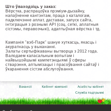
Што ўваходзіць у заказ:
Вёрстка, распрацоўка прэміум-дызайну,
напаўненне кантэнтам, праца з каталогам,
падключэнне аплат, даставак, запуск сайта,
інтэграцыя з рознымі API (соц. сеткі, аплатныя
сістэмы, перавозчыкі), адаптыўная вёрстка і тд.
Кампанія "вэб-Парк" шануе хуткасць, якасць і
акуратнасць у выкананні.
Залаты сертыфікаваны вытворца з 2012 года.
Валодаем каласальным вопытам і
найвышэйшымі кампетэнцыямі ў сферы
стварэння, аптымізацыі і прасоўвання сайтаў і
ўкаранення сістэм абслугоўвання.
Вакансіі
Кабінет кампаніі
Асабісты кабінет
Служба падтрымкі