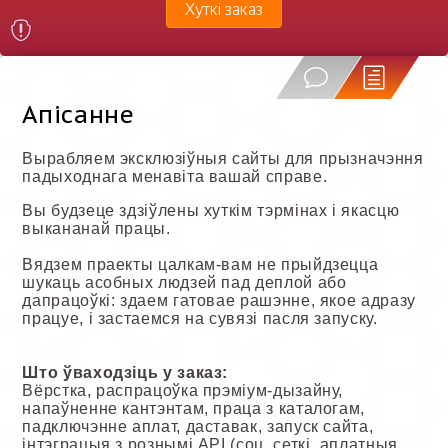
Хуткі заказ
Апісанне
Вырабляем эксклюзіўныя сайты для прызначэння
падыходнага менавіта вашай справе.
Вы будзеце здзіўлены хуткім тэрмінах і якасцю
выкананай працы.
Вядзем праекты цалкам-вам не прыйдзецца
шукаць асобных людзей пад деплой або
дапрацоўкі: здаем гатовае рашэнне, якое адразу
працуе, і застаемся на сувязі пасля запуску.
Што ўваходзіць у заказ:
Вёрстка, распрацоўка прэміум-дызайну,
напаўненне кантэнтам, праца з каталогам,
падключэнне аплат, даставак, запуск сайта,
інтэграцыя з рознымі API (соц. сеткі, аплатныя