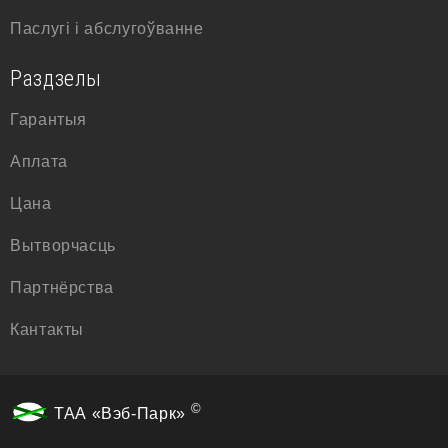
Паслугі і абслугоўванне
Раздзелы
Гарантыя
Аплата
Цана
Вытворчасць
Партнёрства
Кантакты
©
ТАА «Вэб-Парк»