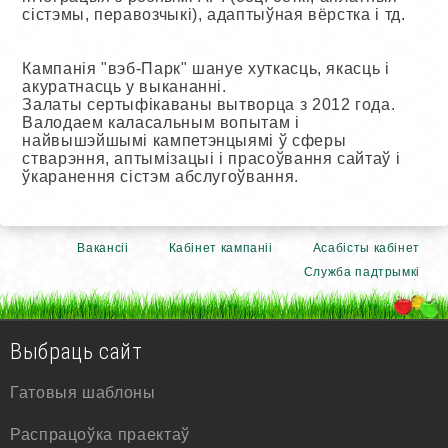
сістэмы, перавозчыкі), адаптыўная вёрстка і тд.
Кампанія "вэб-Парк" шануе хуткасць, якасць і
акуратнасць у выкананні.
Залаты сертыфікаваны вытворца з 2012 года.
Валодаем каласальным вопытам і
найвышэйшымі кампетэнцыямі ў сферы
стварэння, аптымізацыі і прасоўвання сайтаў і
ўкаранення сістэм абслугоўвання.
Вакансіі
Кабінет кампаніі
Асабісты кабінет
Служба падтрымкі
Выбраць сайт
Гатовыя шаблоны
Распрацоўка праектаў