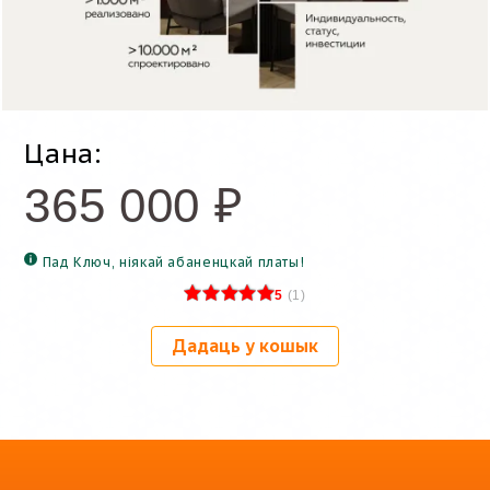
Цана:
365 000
₽
Пад Ключ, ніякай абаненцкай платы!
5
(
1
)
Дадаць у кошык