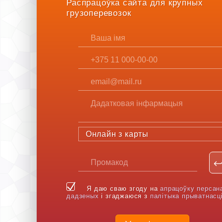
Распрацоўка сайта для крупных
грузоперевозок
Онлайн з карты
Я даю сваю згоду на
апрацоўку персан
дадзеных
і згаджаюся з
палітыка прыватнасц