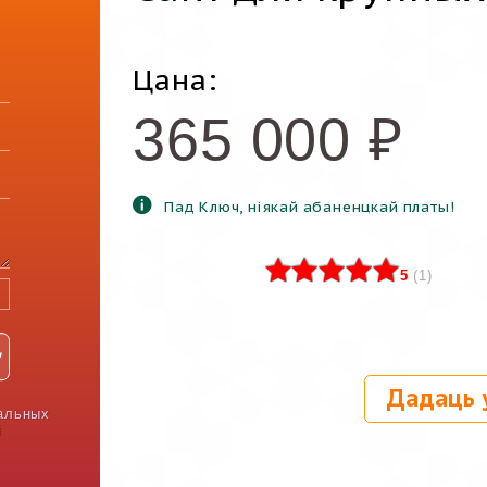
Цана:
365 000
₽
Пад Ключ, ніякай абаненцкай платы!
5
(
1
)
Дадаць 
альных
і