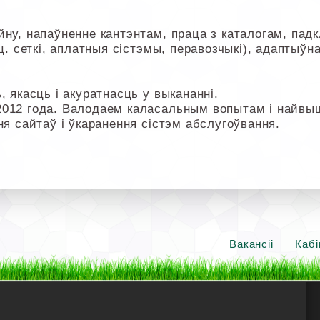
ну, напаўненне кантэнтам, праца з каталогам, падк
ц. сеткі, аплатныя сістэмы, перавозчыкі), адаптыўна
, якасць і акуратнасць у выкананні.
2012 года. Валодаем каласальным вопытам і найв
ня сайтаў і ўкаранення сістэм абслугоўвання.
Вакансіі
Кабі