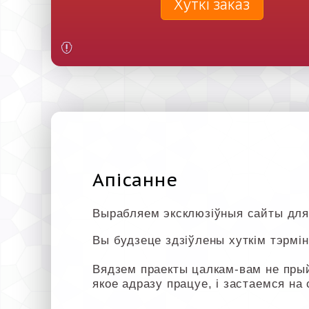
Хуткі заказ
Апісанне
Вырабляем эксклюзіўныя сайты для
Вы будзеце здзіўлены хуткім тэрмін
Вядзем праекты цалкам-вам не пры
якое адразу працуе, і застаемся на 