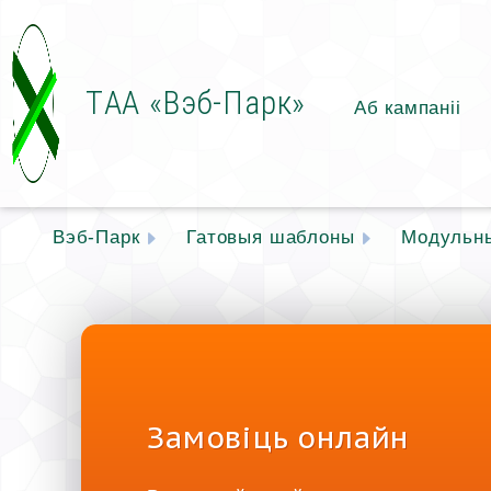
ТАА «Вэб-Парк»
Аб кампаніі
Вэб-Парк
Гатовыя шаблоны
Модульн
Замовіць онлайн