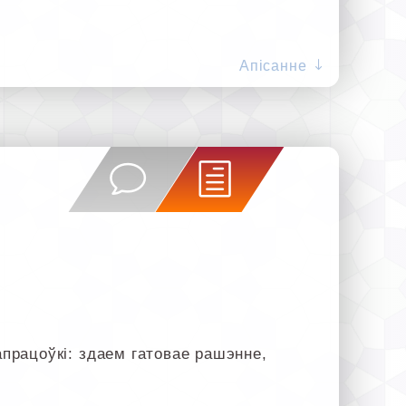
Апісанне
рацоўкі: здаем гатовае рашэнне,