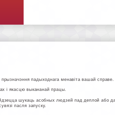
 прызначэння падыходнага менавіта вашай справе.
ах і якасцю выкананай працы.
йдзецца шукаць асобных людзей пад деплой або дап
сувязі пасля запуску.