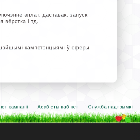
лючэнне аплат, даставак, запуск
я вёрстка і тд.
ышэйшымі кампетэнцыямі ў сферы
нет кампаніі
Асабісты кабінет
Служба падтрымкі