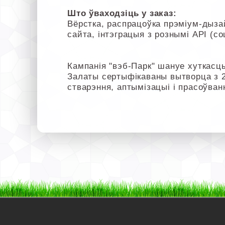
Што ўваходзіць у заказ:
Вёрстка, распрацоўка прэміум-дызай
сайта, інтэграцыя з рознымі API (со
Кампанія "вэб-Парк" шануе хуткасць
Залаты сертыфікаваны вытворца з 
стварэння, аптымізацыі і прасоўван