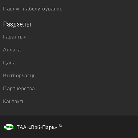
Паслугі і абслугоўванне
Раздзелы
Гарантыя
Аплата
Цана
Вытворчасць
Партнёрства
Кантакты
©
ТАА «Вэб-Парк»