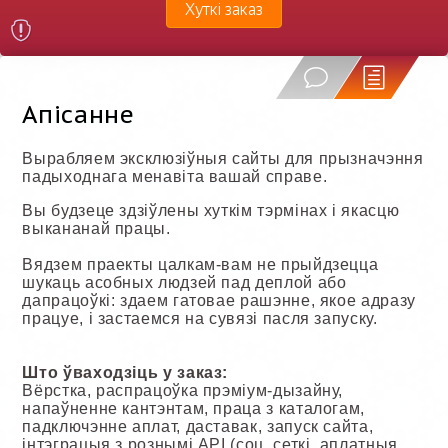
Хуткі заказ
Апісанне
Вырабляем эксклюзіўныя сайты для прызначэння
падыходнага менавіта вашай справе.
Вы будзеце здзіўлены хуткім тэрмінах і якасцю
выкананай працы.
Вядзем праекты цалкам-вам не прыйдзецца
шукаць асобных людзей пад деплой або
дапрацоўкі: здаем гатовае рашэнне, якое адразу
працуе, і застаемся на сувязі пасля запуску.
Што ўваходзіць у заказ:
Вёрстка, распрацоўка прэміум-дызайну,
напаўненне кантэнтам, праца з каталогам,
падключэнне аплат, даставак, запуск сайта,
інтэграцыя з рознымі API (соц. сеткі, аплатныя