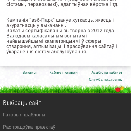
сістэмы, перавозчыкі), адаптыўная вёрстка і тд.
Кампанія "вэб-Парк" шануе хуткасць, якасць і
акуратнасць у выкананні.
Залаты сертыфікаваны вытворца з 2012 года.
Валодаем каласальным вопытам і
найвышэйшымі кампетэнцыямі ў сферы
стварэння, аптымізацыі і прасоўвання сайтаў і
ўкаранення сістэм абслугоўвання.
Вакансіі
Кабінет кампаніі
Асабісты кабінет
Служба падтрымкі
Выбраць сайт
Гатовыя шаблоны
Распрацоўка праектаў