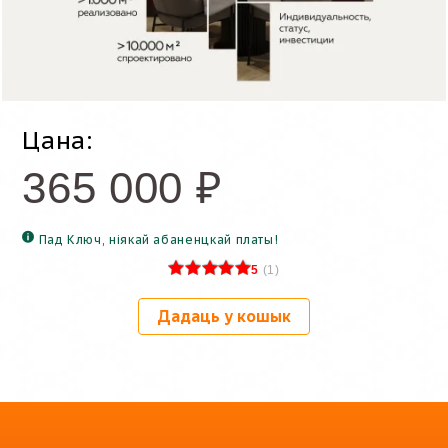
Цана:
365 000
₽
Пад Ключ, ніякай абаненцкай платы!
5
(
1
)
Дадаць у кошык