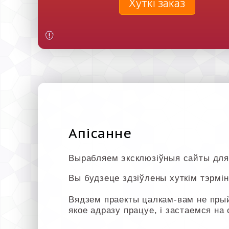
Хуткі заказ
Апісанне
Вырабляем эксклюзіўныя сайты для
Вы будзеце здзіўлены хуткім тэрмін
Вядзем праекты цалкам-вам не пры
якое адразу працуе, і застаемся на 