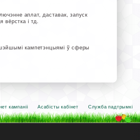
лючэнне аплат, даставак, запуск
я вёрстка і тд.
ышэйшымі кампетэнцыямі ў сферы
нет кампаніі
Асабісты кабінет
Служба падтрымкі