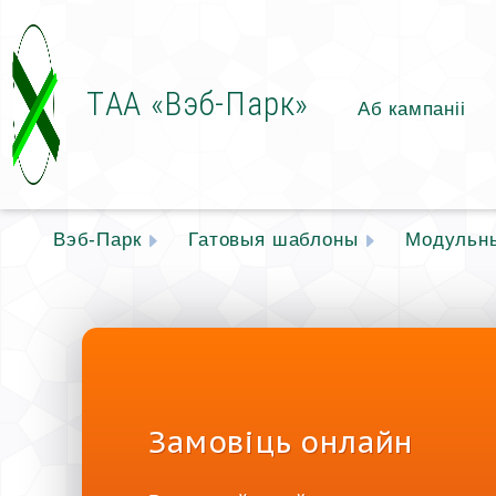
ТАА «Вэб-Парк»
Аб кампаніі
Вэб-Парк
Гатовыя шаблоны
Модульн
Замовіць онлайн