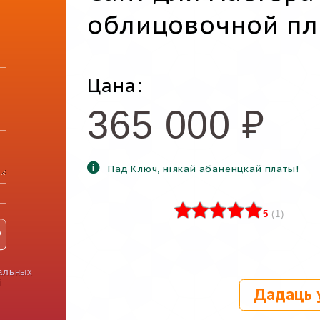
облицовочной пл
Цана:
365 000
₽
Пад Ключ, ніякай абаненцкай платы!
5
(
1
)
альных
і
Дадаць 