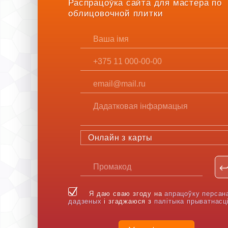
Распрацоўка сайта для мастера по
облицовочной плитки
Онлайн з карты
Я даю сваю згоду на
апрацоўку персан
дадзеных
і згаджаюся з
палітыка прыватнасц