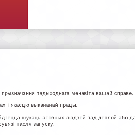
 прызначэння падыходнага менавіта вашай справе.
ах і якасцю выкананай працы.
йдзецца шукаць асобных людзей пад деплой або дап
сувязі пасля запуску.