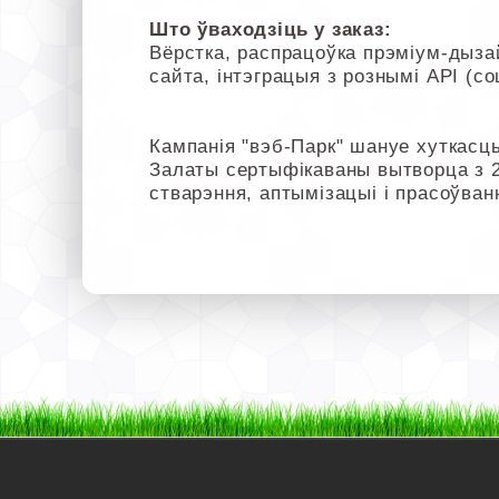
Што ўваходзіць у заказ:
Вёрстка, распрацоўка прэміум-дызай
сайта, інтэграцыя з рознымі API (со
Кампанія "вэб-Парк" шануе хуткасць
Залаты сертыфікаваны вытворца з 
стварэння, аптымізацыі і прасоўван