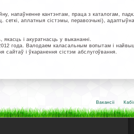
ну, напаўненне кантэнтам, праца з каталогам, падк
ц. сеткі, аплатныя сістэмы, перавозчыкі), адаптыўна
, якасць і акуратнасць у выкананні.
2012 года. Валодаем каласальным вопытам і найв
ня сайтаў і ўкаранення сістэм абслугоўвання.
Вакансіі
Кабі