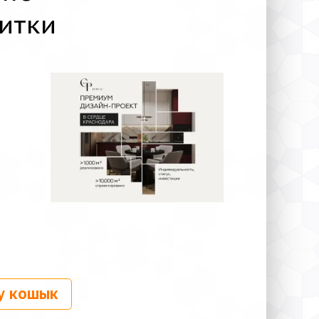
итки
у кошык