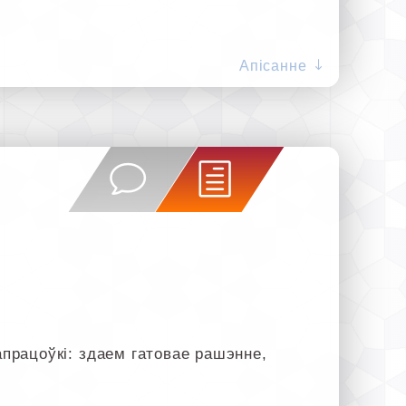
Апісанне
рацоўкі: здаем гатовае рашэнне,