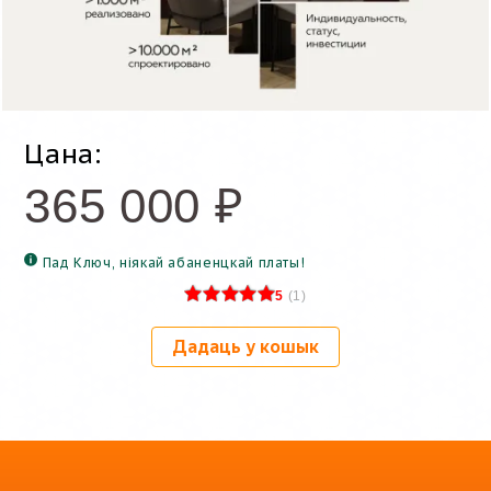
Цана:
365 000
₽
Пад Ключ, ніякай абаненцкай платы!
5
(
1
)
Дадаць у кошык