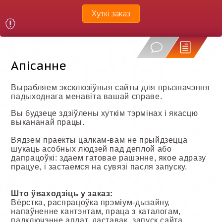
Хуткі заказ
Апісанне
Вырабляем эксклюзіўныя сайты для прызначэння
падыходнага менавіта вашай справе.
Вы будзеце здзіўлены хуткім тэрмінах і якасцю
выкананай працы.
Вядзем праекты цалкам-вам не прыйдзецца
шукаць асобных людзей пад деплой або
дапрацоўкі: здаем гатовае рашэнне, якое адразу
працуе, і застаемся на сувязі пасля запуску.
Што ўваходзіць у заказ:
Вёрстка, распрацоўка прэміум-дызайну,
напаўненне кантэнтам, праца з каталогам,
падключэнне аплат, даставак, запуск сайта,