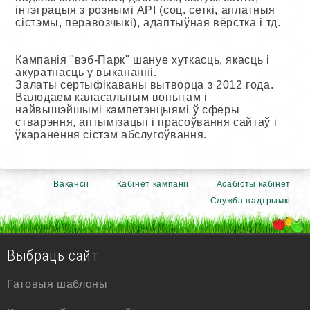
інтэграцыя з рознымі API (соц. сеткі, аплатныя
сістэмы, перавозчыкі), адаптыўная вёрстка і тд.
Кампанія "вэб-Парк" шануе хуткасць, якасць і
акуратнасць у выкананні.
Залаты сертыфікаваны вытворца з 2012 года.
Валодаем каласальным вопытам і
найвышэйшымі кампетэнцыямі ў сферы
стварэння, аптымізацыі і прасоўвання сайтаў і
ўкаранення сістэм абслугоўвання.
Вакансіі
Кабінет кампаніі
Асабісты кабінет
Служба падтрымкі
Выбраць сайт
Гатовыя шаблоны