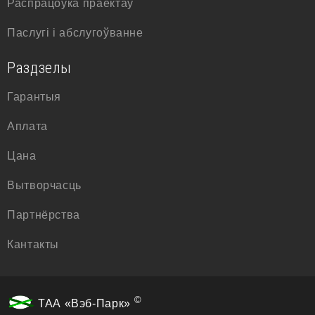
Распрацоўка праектаў
Паслугі і абслугоўванне
Раздзелы
Гарантыя
Аплата
Цана
Вытворчасць
Партнёрства
Кантакты
©
ТАА «Вэб-Парк»