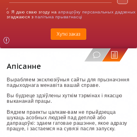
Я даю сваю згоду на
апрацоўку персанальных дадзеных
згаджаюся з
палітыка прыватнасці
Хуткі заказ
Апісанне
Вырабляем эксклюзіўныя сайты для прызначэння
падыходнага менавіта вашай справе.
Вы будзеце здзіўлены хуткім тэрмінах і якасцю
выкананай працы.
Вядзем праекты цалкам-вам не прыйдзецца
шукаць асобных людзей пад деплой або
дапрацоўкі: здаем гатовае рашэнне, якое адразу
працуе, і застаемся на сувязі пасля запуску.