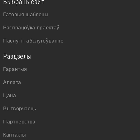
Выбраць сайт
Гатовыя шаблоны
Распрацоўка праектаў
Паслугі і абслугоўванне
Раздзелы
Гарантыя
Аплата
Цана
Вытворчасць
Партнёрства
Кантакты