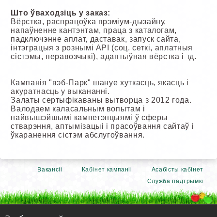
Што ўваходзіць у заказ:
Вёрстка, распрацоўка прэміум-дызайну,
напаўненне кантэнтам, праца з каталогам,
падключэнне аплат, даставак, запуск сайта,
інтэграцыя з рознымі API (соц. сеткі, аплатныя
сістэмы, перавозчыкі), адаптыўная вёрстка і тд.
Кампанія "вэб-Парк" шануе хуткасць, якасць і
акуратнасць у выкананні.
Залаты сертыфікаваны вытворца з 2012 года.
Валодаем каласальным вопытам і
найвышэйшымі кампетэнцыямі ў сферы
стварэння, аптымізацыі і прасоўвання сайтаў і
ўкаранення сістэм абслугоўвання.
Вакансіі
Кабінет кампаніі
Асабісты кабінет
Служба падтрымкі