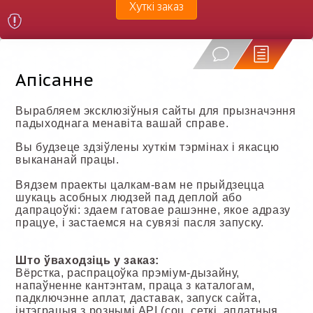
Хуткі заказ
Апісанне
Вырабляем эксклюзіўныя сайты для прызначэння
падыходнага менавіта вашай справе.
Вы будзеце здзіўлены хуткім тэрмінах і якасцю
выкананай працы.
Вядзем праекты цалкам-вам не прыйдзецца
шукаць асобных людзей пад деплой або
дапрацоўкі: здаем гатовае рашэнне, якое адразу
працуе, і застаемся на сувязі пасля запуску.
Што ўваходзіць у заказ:
Вёрстка, распрацоўка прэміум-дызайну,
напаўненне кантэнтам, праца з каталогам,
падключэнне аплат, даставак, запуск сайта,
інтэграцыя з рознымі API (соц. сеткі, аплатныя