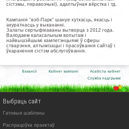
сістэмы, перавозчыкі), адаптыўная вёрстка і тд.
Кампанія "вэб-Парк" шануе хуткасць, якасць і
акуратнасць у выкананні.
Залаты сертыфікаваны вытворца з 2012 года.
Валодаем каласальным вопытам і
найвышэйшымі кампетэнцыямі ў сферы
стварэння, аптымізацыі і прасоўвання сайтаў і
ўкаранення сістэм абслугоўвання.
Вакансіі
Кабінет кампаніі
Асабісты кабінет
Служба падтрымкі
Выбраць сайт
Гатовыя шаблоны
Распрацоўка праектаў