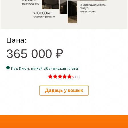
Цана:
365 000
₽
Пад Ключ, ніякай абаненцкай платы!
5
(
1
)
Дадаць у кошык