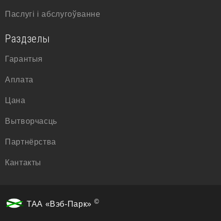
Паслугі і абслугоўванне
Раздзелы
Гарантыя
Аплата
Цана
Вытворчасць
Партнёрства
Кантакты
©
ТАА «Вэб-Парк»