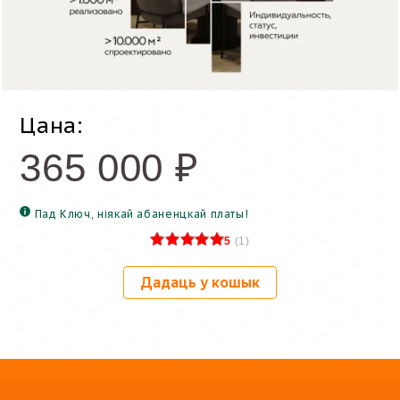
Цана:
365 000
₽
Пад Ключ, ніякай абаненцкай платы!
5
(
1
)
Дадаць у кошык