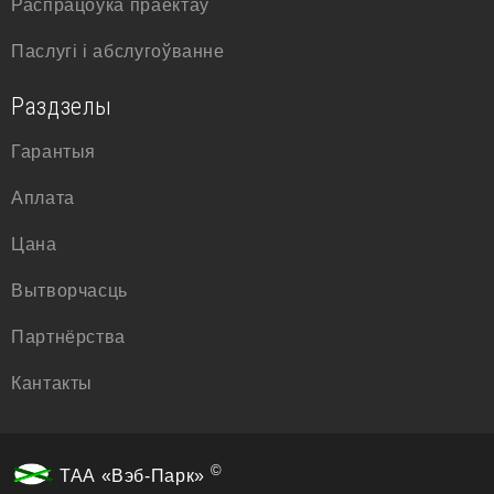
Распрацоўка праектаў
Паслугі і абслугоўванне
Раздзелы
Гарантыя
Аплата
Цана
Вытворчасць
Партнёрства
Кантакты
©
ТАА «Вэб-Парк»