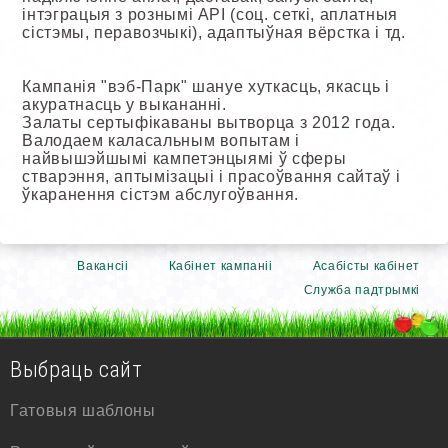
інтэграцыя з рознымі API (соц. сеткі, аплатныя
сістэмы, перавозчыкі), адаптыўная вёрстка і тд.
Кампанія "вэб-Парк" шануе хуткасць, якасць і
акуратнасць у выкананні.
Залаты сертыфікаваны вытворца з 2012 года.
Валодаем каласальным вопытам і
найвышэйшымі кампетэнцыямі ў сферы
стварэння, аптымізацыі і прасоўвання сайтаў і
ўкаранення сістэм абслугоўвання.
Вакансіі
Кабінет кампаніі
Асабісты кабінет
Служба падтрымкі
Выбраць сайт
Гатовыя шаблоны