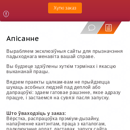
Хуткі заказ
Апісанне
Вырабляем эксклюзіўныя сайты для прызначэння
падыходнага менавіта вашай справе.
Вы будзеце здзіўлены хуткім тэрмінах і якасцю
выкананай працы.
Вядзем праекты цалкам-вам не прыйдзецца
шукаць асобных людзей пад деплой або
дапрацоўкі: здаем гатовае рашэнне, якое адразу
працуе, і застаемся на сувязі пасля запуску.
Што ўваходзіць у заказ:
Вёрстка, распрацоўка прэміум-дызайну,
напаўненне кантэнтам, праца з каталогам,
падключэнне аплат, даставак, запуск сайта,