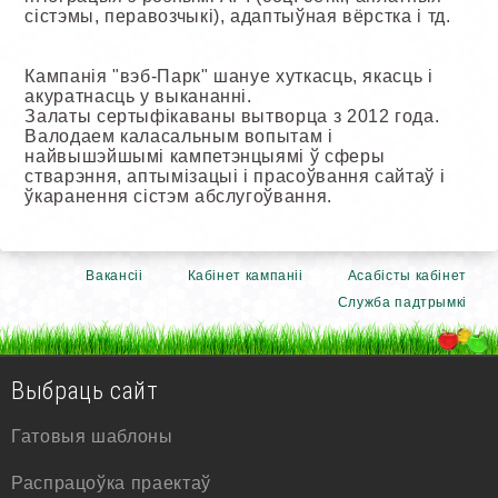
сістэмы, перавозчыкі), адаптыўная вёрстка і тд.
Кампанія "вэб-Парк" шануе хуткасць, якасць і
акуратнасць у выкананні.
Залаты сертыфікаваны вытворца з 2012 года.
Валодаем каласальным вопытам і
найвышэйшымі кампетэнцыямі ў сферы
стварэння, аптымізацыі і прасоўвання сайтаў і
ўкаранення сістэм абслугоўвання.
Вакансіі
Кабінет кампаніі
Асабісты кабінет
Служба падтрымкі
Выбраць сайт
Гатовыя шаблоны
Распрацоўка праектаў