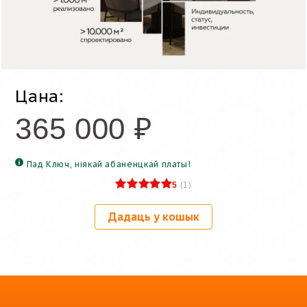
Цана:
365 000
₽
Пад Ключ, ніякай абаненцкай платы!
5
(
1
)
Дадаць у кошык