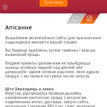
Хуткі заказ
Апісанне
Вырабляем эксклюзіўныя сайты для прызначэння
падыходнага менавіта вашай справе.
Вы будзеце здзіўлены хуткім тэрмінах і якасцю
выкананай працы.
Вядзем праекты цалкам-вам не прыйдзецца
шукаць асобных людзей пад деплой або
дапрацоўкі: здаем гатовае рашэнне, якое адразу
працуе, і застаемся на сувязі пасля запуску.
Што ўваходзіць у заказ:
Вёрстка, распрацоўка прэміум-дызайну,
напаўненне кантэнтам, праца з каталогам,
падключэнне аплат, даставак, запуск сайта,
інтэграцыя з рознымі API (соц. сеткі, аплатныя