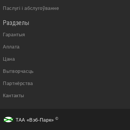
Паслугі і абслугоўванне
Раздзелы
Гарантыя
Аплата
Цана
Вытворчасць
Партнёрства
Кантакты
©
ТАА «Вэб-Парк»