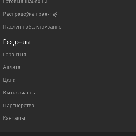
Гатовыя шаблоны
Распрацоўка праектаў
Паслугі і абслугоўванне
Раздзелы
Гарантыя
Аплата
Цана
Вытворчасць
Партнёрства
Кантакты