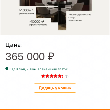
Цана:
365 000
₽
Пад Ключ, ніякай абаненцкай платы!
5
(
1
)
Дадаць у кошык