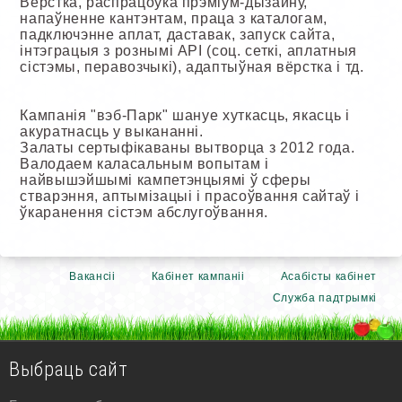
Вёрстка, распрацоўка прэміум-дызайну,
напаўненне кантэнтам, праца з каталогам,
падключэнне аплат, даставак, запуск сайта,
інтэграцыя з рознымі API (соц. сеткі, аплатныя
сістэмы, перавозчыкі), адаптыўная вёрстка і тд.
Кампанія "вэб-Парк" шануе хуткасць, якасць і
акуратнасць у выкананні.
Залаты сертыфікаваны вытворца з 2012 года.
Валодаем каласальным вопытам і
найвышэйшымі кампетэнцыямі ў сферы
стварэння, аптымізацыі і прасоўвання сайтаў і
ўкаранення сістэм абслугоўвання.
Вакансіі
Кабінет кампаніі
Асабісты кабінет
Служба падтрымкі
Выбраць сайт