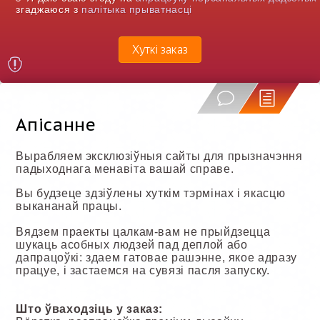
згаджаюся з
палітыка прыватнасці
Хуткі заказ
Апісанне
Вырабляем эксклюзіўныя сайты для прызначэння
падыходнага менавіта вашай справе.
Вы будзеце здзіўлены хуткім тэрмінах і якасцю
выкананай працы.
Вядзем праекты цалкам-вам не прыйдзецца
шукаць асобных людзей пад деплой або
дапрацоўкі: здаем гатовае рашэнне, якое адразу
працуе, і застаемся на сувязі пасля запуску.
Што ўваходзіць у заказ: