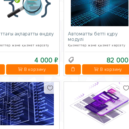
ттағы ақпаратты өңдеу
Автоматты бетті құру
модулі
еттер және қызмет көрсету
Қызметтер және қызмет көрсету
4 000 ₽
82 000
В корзину
В корзину