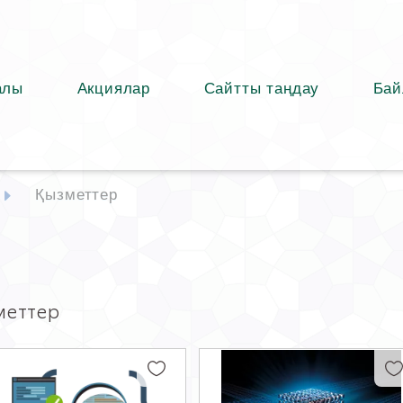
алы
Акциялар
Сайтты таңдау
Бай
Қызметтер
меттер