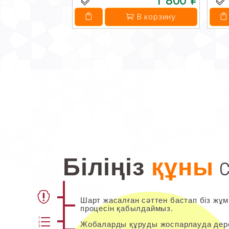
1 800 ₽
В корзину
с
Біліңіз
құны
Шарт жасалған сәттен бастап біз жұм
процесін қабылдаймыз.
Жобаларды құруды жоспарлауда дере