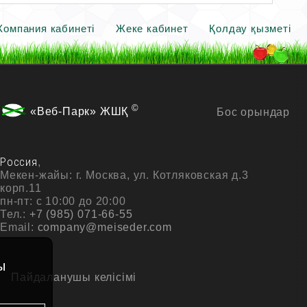
Компания кабинеті
Жеке кабинет
Қолдау қызметі
©
«Веб-Парк» ЖШҚ
Бос орындар
Россия
,
Мекен-жайы:
г. Москва, ул. Котляковская д.3
корп.11
пн-пт: с 10:00 до 20:00
Тел.:
+7 (985) 071-66-55
Email:
company@meiseder.com
ы
Пайдаланушы келісімі