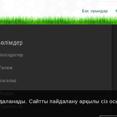
Бос орындар
Бөлімдер
Кепілдіктер
Төлем
Бағалар
Өндіріс
даланады. Сайтты пайдалану арқылы сіз ос
Серіктестік