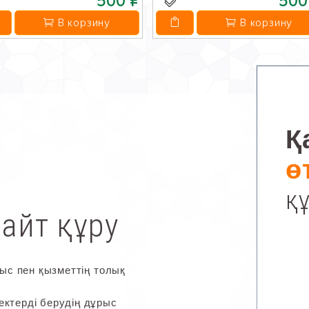
500 ₽
500
В корзину
В корзину
Қ
ө
қ
айт құру
ыс пен қызметтің толық
ктерді берудің дұрыс