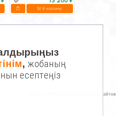
 ₽
13 200 ₽
В корзину
алдырыңыз
жобаның
тінім
,
ұнын есептеңіз