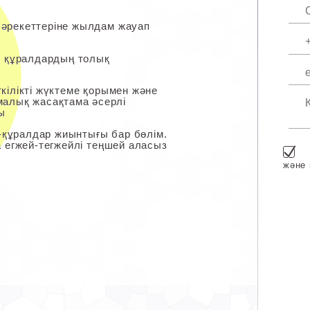
әрекеттеріне жылдам жауап
н құралдардың толық
кілікті жүктеме қорымен және
малық жасақтама әсерлі
ы
і-құралдар жиынтығы бар бөлім.
а егжей-тегжейлі теңшей аласыз
және 