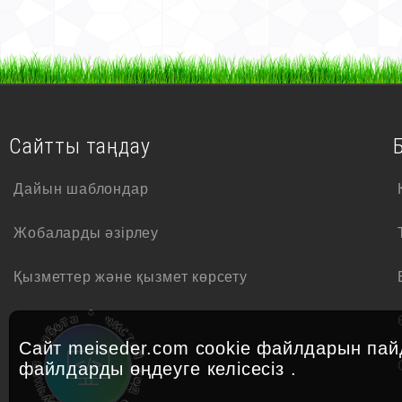
Сайтты таңдау
Дайын шаблондар
Жобаларды әзірлеу
Қызметтер және қызмет көрсету
*
ч
и
а
с
т
т
о
ы
б
й
Сайт meiseder.com cookie файлдарын пай
а
р
к
файлдарды
өңдеуге келісесіз
.
о
я
д
а
н
с
ч