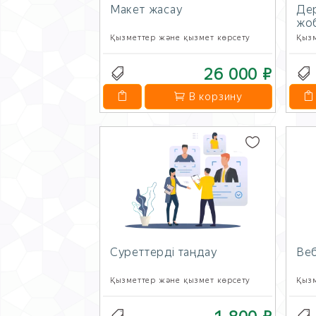
Макет жасау
Де
жо
Қызметтер және қызмет көрсету
Қызм
26 000 ₽
В корзину
Суреттерді таңдау
Веб
Қызметтер және қызмет көрсету
Қызм