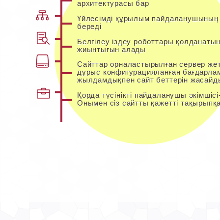
архитектурасы бар
Үйлесімді құрылым пайдаланушының 
береді
Белгілеу іздеу роботтары қолданаты
жиынтығын алады
Сайттар орналастырылған сервер жет
дұрыс конфигурацияланған бағдарла
жылдамдықпен сайт беттерін жасайд
Қорда түсінікті пайдаланушы әкімшіс
Онымен сіз сайтты қажетті тақырыпқ