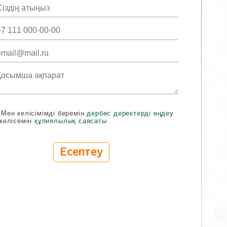
Мен келісімімді беремін
дербес деректерді өңдеу
келісемін
құпиялылық саясаты
Есептеу