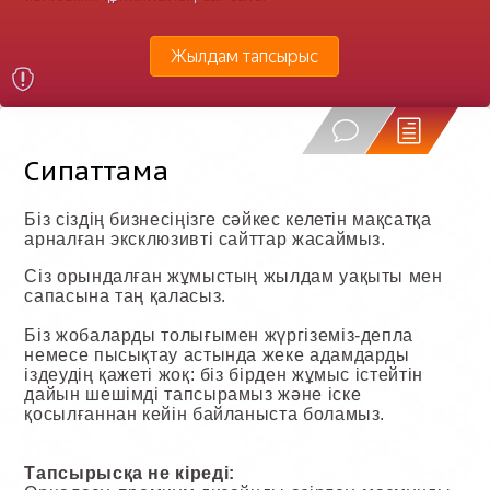
Жылдам тапсырыс
Сипаттама
Біз сіздің бизнесіңізге сәйкес келетін мақсатқа
арналған эксклюзивті сайттар жасаймыз.
Сіз орындалған жұмыстың жылдам уақыты мен
сапасына таң қаласыз.
Біз жобаларды толығымен жүргіземіз-депла
немесе пысықтау астында жеке адамдарды
іздеудің қажеті жоқ: біз бірден жұмыс істейтін
дайын шешімді тапсырамыз және іске
қосылғаннан кейін байланыста боламыз.
Тапсырысқа не кіреді: