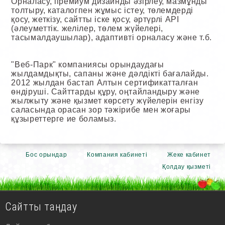
Орналасу, премиум дизайнды әзірлеу, мазмұнды
толтыру, каталогпен жұмыс істеу, төлемдерді
қосу, жеткізу, сайтты іске қосу, әртүрлі API
(әлеуметтік. желілер, төлем жүйелері,
тасымалдаушылар), адаптивті орналасу және т.б.
"Веб-Парк" компаниясы орындаудағы
жылдамдықты, сапаны және дәлдікті бағалайды.
2012 жылдан бастап Алтын сертификатталған
өндіруші. Сайттарды құру, оңтайландыру және
жылжыту және қызмет көрсету жүйелерін енгізу
саласында орасан зор тәжірибе мен жоғары
құзыреттерге ие боламыз.
Бос орындар
Компания кабинеті
Жеке кабинет
Қолдау қызметі
Сайтты таңдау