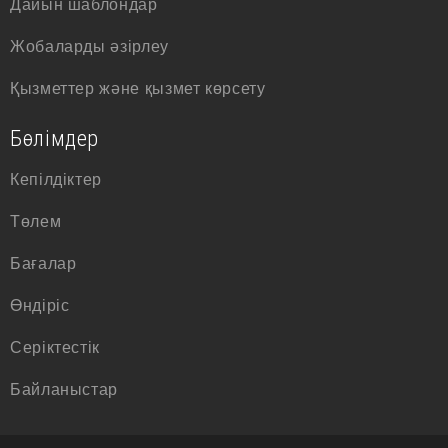
Дайын шаблондар
Жобаларды әзірлеу
Қызметтер және қызмет көрсету
Бөлімдер
Кепілдіктер
Төлем
Бағалар
Өндіріс
Серіктестік
Байланыстар