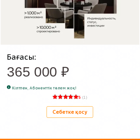
Бағасы:
365 000
₽
Кілтпен, Абоненттік төлем жоқ!
5
(
1
)
Себетке қосу