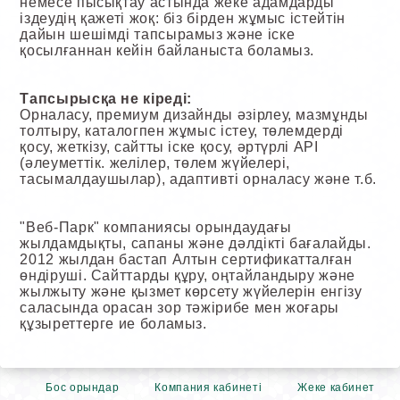
немесе пысықтау астында жеке адамдарды
іздеудің қажеті жоқ: біз бірден жұмыс істейтін
дайын шешімді тапсырамыз және іске
қосылғаннан кейін байланыста боламыз.
Тапсырысқа не кіреді:
Орналасу, премиум дизайнды әзірлеу, мазмұнды
толтыру, каталогпен жұмыс істеу, төлемдерді
қосу, жеткізу, сайтты іске қосу, әртүрлі API
(әлеуметтік. желілер, төлем жүйелері,
тасымалдаушылар), адаптивті орналасу және т.б.
"Веб-Парк" компаниясы орындаудағы
жылдамдықты, сапаны және дәлдікті бағалайды.
2012 жылдан бастап Алтын сертификатталған
өндіруші. Сайттарды құру, оңтайландыру және
жылжыту және қызмет көрсету жүйелерін енгізу
саласында орасан зор тәжірибе мен жоғары
құзыреттерге ие боламыз.
Бос орындар
Компания кабинеті
Жеке кабинет