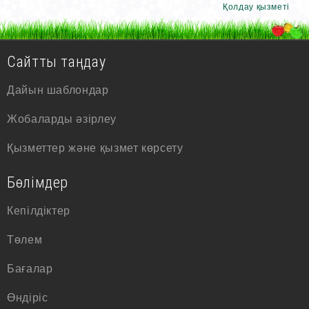
Қолдау қызметі
Сайтты таңдау
Дайын шаблондар
Жобаларды әзірлеу
Қызметтер және қызмет көрсету
Бөлімдер
Кепілдіктер
Төлем
Бағалар
Өндіріс