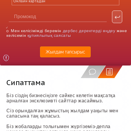
Онлайн картадан
Мен келісімімді беремін
дербес деректерді өңдеу
және
келісемін
құпиялылық саясаты
Жылдам тапсырыс
Сипаттама
Біз сіздің бизнесіңізге сәйкес келетін мақсатқа
арналған эксклюзивті сайттар жасаймыз.
Сіз орындалған жұмыстың жылдам уақыты мен
сапасына таң қаласыз.
Біз жобаларды толығымен жүргіземіз-депла