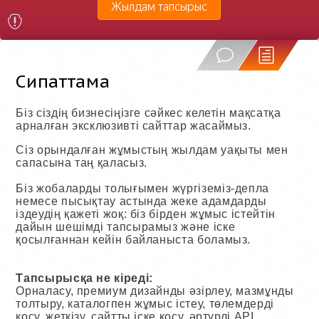
Жылдам тапсырыс
Сипаттама
Біз сіздің бизнесіңізге сәйкес келетін мақсатқа
арналған эксклюзивті сайттар жасаймыз.
Сіз орындалған жұмыстың жылдам уақыты мен
сапасына таң қаласыз.
Біз жобаларды толығымен жүргіземіз-депла
немесе пысықтау астында жеке адамдарды
іздеудің қажеті жоқ: біз бірден жұмыс істейтін
дайын шешімді тапсырамыз және іске
қосылғаннан кейін байланыста боламыз.
Тапсырысқа не кіреді:
Орналасу, премиум дизайнды әзірлеу, мазмұнды
толтыру, каталогпен жұмыс істеу, төлемдерді
қосу, жеткізу, сайтты іске қосу, әртүрлі API