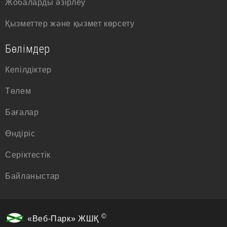
Жобаларды әзірлеу
Қызметтер және қызмет көрсету
Бөлімдер
Кепілдіктер
Төлем
Бағалар
Өндіріс
Серіктестік
Байланыстар
©
«Веб-Парк» ЖШҚ