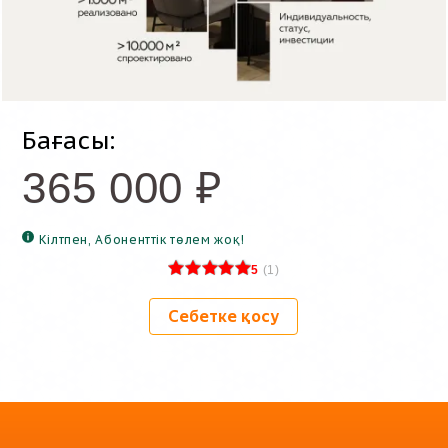
Бағасы:
365 000
₽
Кілтпен, Абоненттік төлем жоқ!
5
(
1
)
Себетке қосу