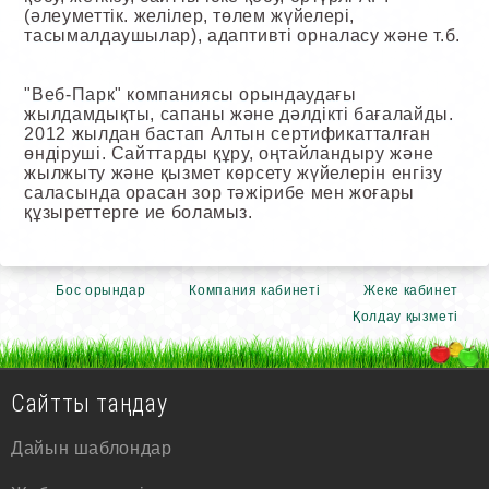
(әлеуметтік. желілер, төлем жүйелері,
тасымалдаушылар), адаптивті орналасу және т.б.
"Веб-Парк" компаниясы орындаудағы
жылдамдықты, сапаны және дәлдікті бағалайды.
2012 жылдан бастап Алтын сертификатталған
өндіруші. Сайттарды құру, оңтайландыру және
жылжыту және қызмет көрсету жүйелерін енгізу
саласында орасан зор тәжірибе мен жоғары
құзыреттерге ие боламыз.
Бос орындар
Компания кабинеті
Жеке кабинет
Қолдау қызметі
Сайтты таңдау
Дайын шаблондар