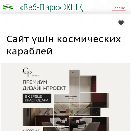
«Веб-Парк» ЖШҚ
Терезе
Сайт үшін космических
караблей