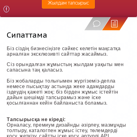
Жылдам тапсырыс
Сипаттама
Біз сіздің бизнесіңізге сәйкес келетін мақсатқа
арналған эксклюзивті сайттар жасаймыз.
Сіз орындалған жұмыстың жылдам уақыты мен
сапасына таң қаласыз.
Біз жобаларды толығымен жүргіземіз-депла
немесе пысықтау астында жеке адамдарды
іздеудің қажеті жоқ: біз бірден жұмыс істейтін
дайын шешімді тапсырамыз және іске
қосылғаннан кейін байланыста боламыз.
Тапсырысқа не кіреді:
Орналасу, премиум дизайнды әзірлеу, мазмұнды
толтыру, каталогпен жұмыс істеу, төлемдерді
қосу, жеткізу, сайтты іске қосу, әртүрлі API