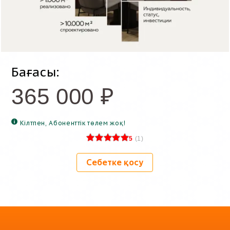
Бағасы:
365 000
₽
Кілтпен, Абоненттік төлем жоқ!
5
(
1
)
Себетке қосу