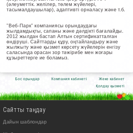
(әлеуметтік. желілер, төлем жүйелері,
тасымалдаушылар), адаптивті орналасу және т.б.
"Веб-Парк" компаниясы орындаудағы
жылдамдықты, сапаны және дәлдікті бағалайды.
2012 жылдан бастап Алтын сертификатталған
өндіруші. Сайттарды құру, оңтайландыру және
жылжыту және қызмет көрсету жүйелерін енгізу
саласында орасан зор тәжірибе мен жоғары
құзыреттерге ие боламыз.
Бос орындар
Компания кабинеті
Жеке кабинет
Қолдау қызметі
Сайтты таңдау
Дайын шаблондар