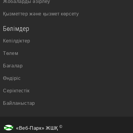
Жобаларды әзірлеу
Қызметтер және қызмет көрсету
Бөлімдер
Кепілдіктер
Төлем
Бағалар
Өндіріс
Серіктестік
Байланыстар
©
«Веб-Парк» ЖШҚ