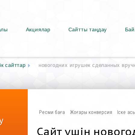
алы
Акциялар
Сайтты таңдау
Бай
к сайттар
новогодних игрушек сделанных вруч
Ресми баға
Жоғары конверсия
Іске ас
у
Сайт үшін нового