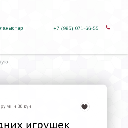
ланыстар
қоңыра
+7 (985) 071-66-55
ную
ыру үшін 30 күн
дних игрушек