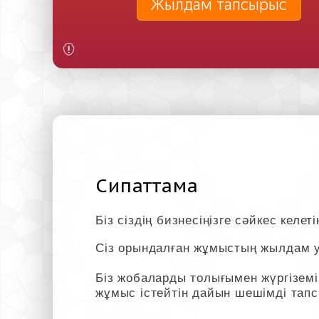
Жылдам тапсырыс
Сипаттама
Біз сіздің бизнесіңізге сәйкес келе
Сіз орындалған жұмыстың жылдам у
Біз жобаларды толығымен жүргіземіз
жұмыс істейтін дайын шешімді тапс