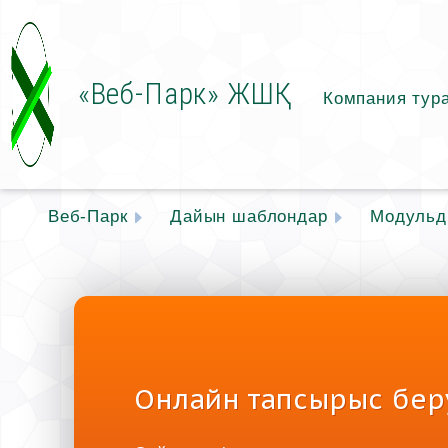
«Веб-Парк» ЖШҚ
Компания тур
Веб-Парк
Дайын шаблондар
Модульді
Онлайн тапсырыс бер