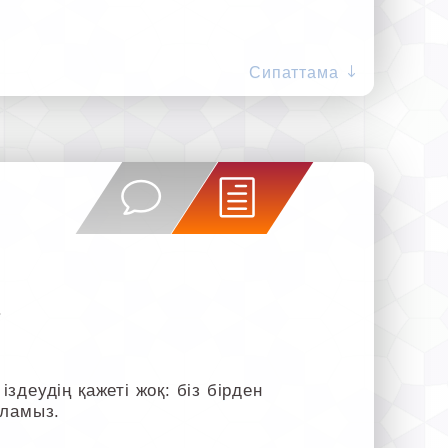
Сипаттама
.
деудің қажеті жоқ: біз бірден
оламыз.