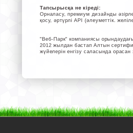
Тапсырысқа не кіреді:
Орналасу, премиум дизайнды әзірлеу
қосу, әртүрлі API (әлеуметтік. жел
"Веб-Парк" компаниясы орындаудағ
2012 жылдан бастап Алтын сертифик
жүйелерін енгізу саласында орасан