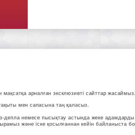
тін мақсатқа арналған эксклюзивті сайттар жасаймыз
ақыты мен сапасына таң қаласыз.
-депла немесе пысықтау астында жеке адамдарды із
ырамыз және іске қосылғаннан кейін байланыста б