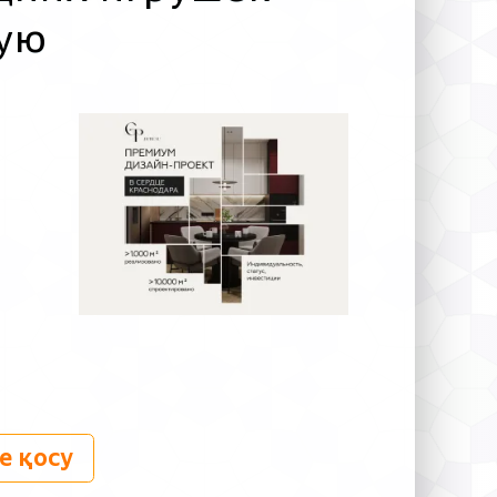
ую
е қосу