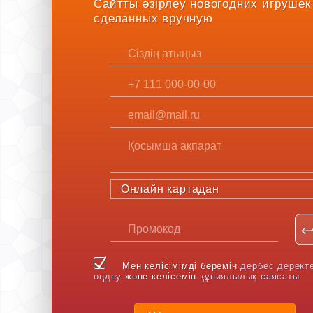
Сайтты әзірлеу новогодних игрушек
сделанных вручную
Онлайн картадан
Мен келісімімді беремін
дербес дерект
өңдеу
және келісемін
құпиялылық саясаты