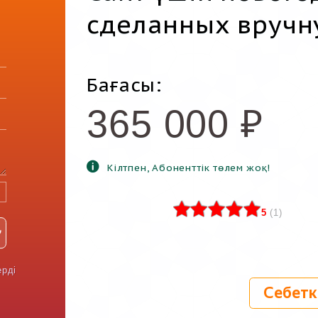
сделанных вручн
Бағасы:
365 000
₽
Кілтпен, Абоненттік төлем жоқ!
5
(
1
)
ерді
Себетк