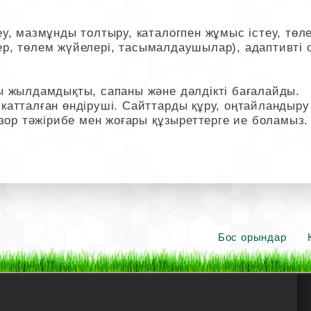
, мазмұнды толтыру, каталогпен жұмыс істеу, төлем
ілер, төлем жүйелері, тасымалдаушылар), адаптивті 
ы жылдамдықты, сапаны және дәлдікті бағалайды.
атталған өндіруші. Сайттарды құру, оңтайландыру
 зор тәжірибе мен жоғары құзыреттерге ие боламыз.
Бос орындар