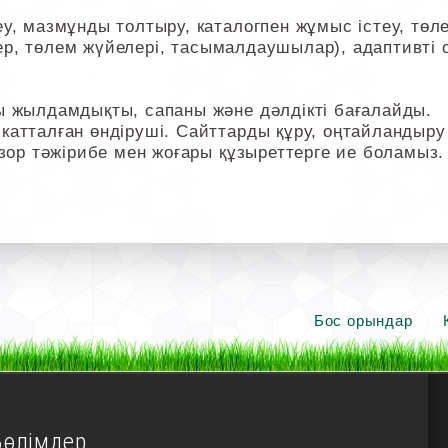
, мазмұнды толтыру, каталогпен жұмыс істеу, төлем
ілер, төлем жүйелері, тасымалдаушылар), адаптивті 
ы жылдамдықты, сапаны және дәлдікті бағалайды.
атталған өндіруші. Сайттарды құру, оңтайландыру
 зор тәжірибе мен жоғары құзыреттерге ие боламыз.
Бос орындар
Бөлімдер