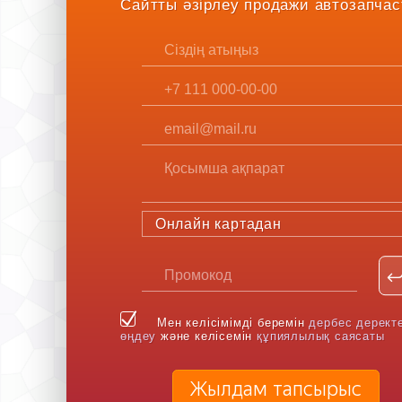
Сайтты әзірлеу продажи автозапчас
Онлайн картадан
Мен келісімімді беремін
дербес дерект
өңдеу
және келісемін
құпиялылық саясаты
Жылдам тапсырыс