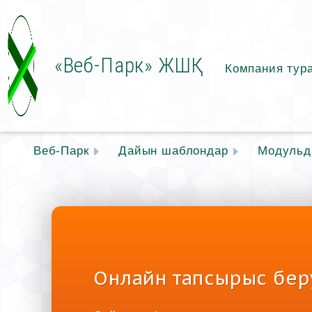
«Веб-Парк» ЖШҚ
Компания тур
Веб-Парк
Дайын шаблондар
Модульді
Онлайн тапсырыс бер