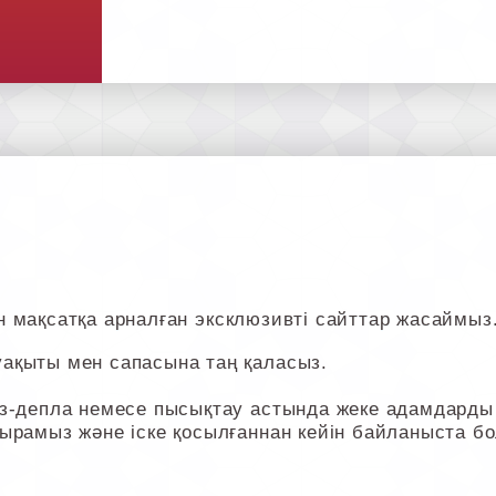
тін мақсатқа арналған эксклюзивті сайттар жасаймыз
ақыты мен сапасына таң қаласыз.
-депла немесе пысықтау астында жеке адамдарды із
ырамыз және іске қосылғаннан кейін байланыста б