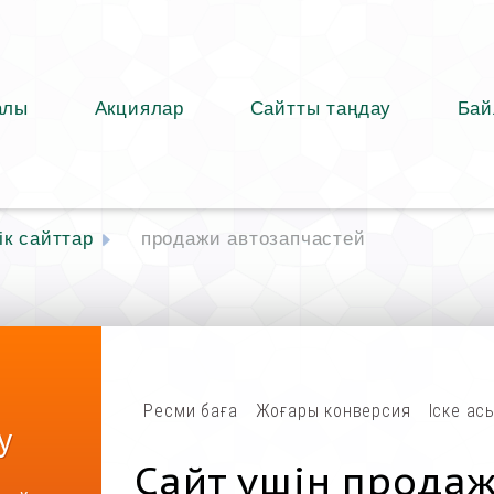
алы
Акциялар
Сайтты таңдау
Бай
к сайттар
продажи автозапчастей
Ресми баға
Жоғары конверсия
Іске ас
у
Сайт үшін прода