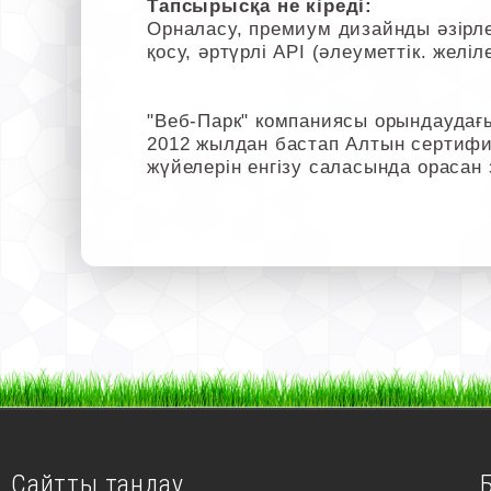
Тапсырысқа не кіреді:
Орналасу, премиум дизайнды әзірлеу
қосу, әртүрлі API (әлеуметтік. жел
"Веб-Парк" компаниясы орындаудағ
2012 жылдан бастап Алтын сертифик
жүйелерін енгізу саласында орасан
Сайтты таңдау