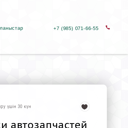
ланыстар
қоңыра
+7 (985) 071-66-55
ыру үшін 30 күн
жи автозапчастей