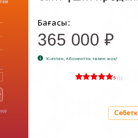
тей
Бағасы:
365 000
₽
Кілтпен, Абоненттік төлем жоқ!
5
(
1
)
ерді
Себетк