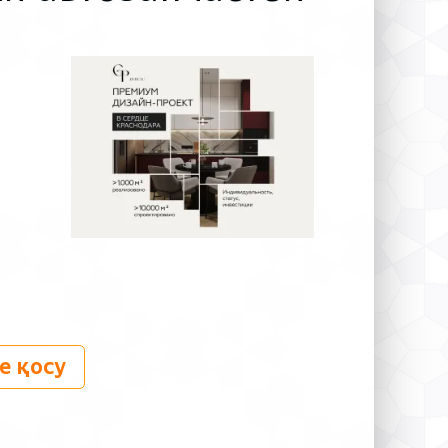
е қосу