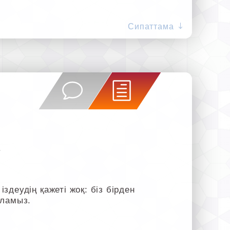
Сипаттама
.
деудің қажеті жоқ: біз бірден
оламыз.