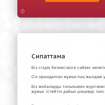
Сипаттама
Біз сіздің бизнесіңізге сәйкес келе
Сіз орындалған жұмыстың жылдам у
Біз жобаларды толығымен жүргіземіз
жұмыс істейтін дайын шешімді тапс