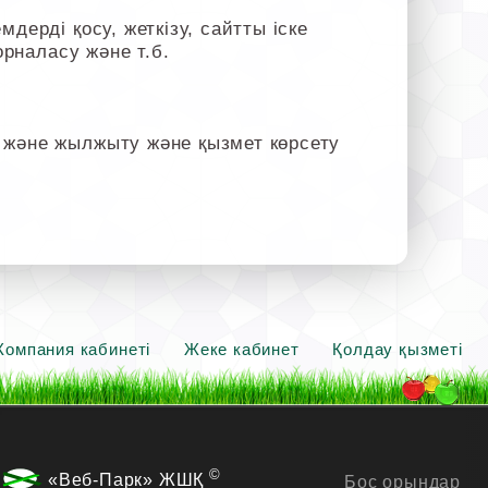
дерді қосу, жеткізу, сайтты іске
орналасу және т.б.
 және жылжыту және қызмет көрсету
Компания кабинеті
Жеке кабинет
Қолдау қызметі
©
«Веб-Парк» ЖШҚ
Бос орындар