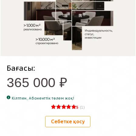
Бағасы:
365 000
₽
Кілтпен, Абоненттік төлем жоқ!
5
(
1
)
Себетке қосу