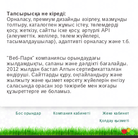
Тапсырысқа не кіреді:
Орналасу, премиум дизайнды әзірлеу, мазмұнды
толтыру, каталогпен жұмыс істеу, төлемдерді
қосу, жеткізу, сайтты іске қосу, әртүрлі API
(әлеуметтік. желілер, төлем жүйелері,
тасымалдаушылар), адаптивті орналасу және т.б.
"Веб-Парк" компаниясы орындаудағы
жылдамдықты, сапаны және дәлдікті бағалайды.
2012 жылдан бастап Алтын сертификатталған
өндіруші. Сайттарды құру, оңтайландыру және
жылжыту және қызмет көрсету жүйелерін енгізу
саласында орасан зор тәжірибе мен жоғары
құзыреттерге ие боламыз.
Бос орындар
Компания кабинеті
Жеке кабинет
Қолдау қызметі