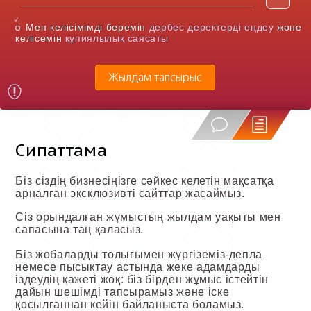
Мен келісімімді беремін
дербес деректерді өңдеу
және
келісемін
құпиялылық саясаты
Жылдам тапсырыс
Сипаттама
Біз сіздің бизнесіңізге сәйкес келетін мақсатқа
арналған эксклюзивті сайттар жасаймыз.
Сіз орындалған жұмыстың жылдам уақыты мен
сапасына таң қаласыз.
Біз жобаларды толығымен жүргіземіз-депла
немесе пысықтау астында жеке адамдарды
іздеудің қажеті жоқ: біз бірден жұмыс істейтін
дайын шешімді тапсырамыз және іске
қосылғаннан кейін байланыста боламыз.