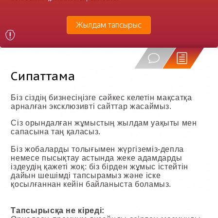
Жылдам тапсырыс
Сипаттама
Біз сіздің бизнесіңізге сәйкес келетін мақсатқа
арналған эксклюзивті сайттар жасаймыз.
Сіз орындалған жұмыстың жылдам уақыты мен
сапасына таң қаласыз.
Біз жобаларды толығымен жүргіземіз-депла
немесе пысықтау астында жеке адамдарды
іздеудің қажеті жоқ: біз бірден жұмыс істейтін
дайын шешімді тапсырамыз және іске
қосылғаннан кейін байланыста боламыз.
Тапсырысқа не кіреді: