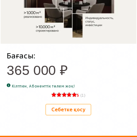
Бағасы:
365 000
₽
Кілтпен, Абоненттік төлем жоқ!
5
(
1
)
Себетке қосу