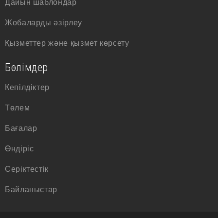
Дайын шаблондар
Жобаларды әзірлеу
Қызметтер және қызмет көрсету
Бөлімдер
Кепілдіктер
Төлем
Бағалар
Өндіріс
Серіктестік
Байланыстар