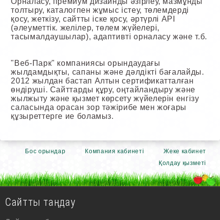
Орналасу, премиум дизайнды әзірлеу, мазмұнды
толтыру, каталогпен жұмыс істеу, төлемдерді
қосу, жеткізу, сайтты іске қосу, әртүрлі API
(әлеуметтік. желілер, төлем жүйелері,
тасымалдаушылар), адаптивті орналасу және т.б.
"Веб-Парк" компаниясы орындаудағы
жылдамдықты, сапаны және дәлдікті бағалайды.
2012 жылдан бастап Алтын сертификатталған
өндіруші. Сайттарды құру, оңтайландыру және
жылжыту және қызмет көрсету жүйелерін енгізу
саласында орасан зор тәжірибе мен жоғары
құзыреттерге ие боламыз.
Бос орындар
Компания кабинеті
Жеке кабинет
Қолдау қызметі
Сайтты таңдау