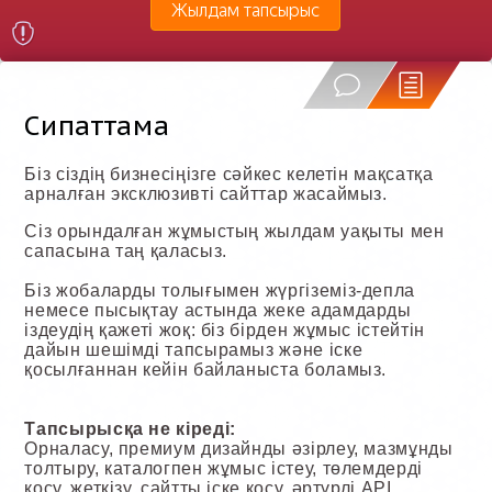
Жылдам тапсырыс
Сипаттама
Біз сіздің бизнесіңізге сәйкес келетін мақсатқа
арналған эксклюзивті сайттар жасаймыз.
Сіз орындалған жұмыстың жылдам уақыты мен
сапасына таң қаласыз.
Біз жобаларды толығымен жүргіземіз-депла
немесе пысықтау астында жеке адамдарды
іздеудің қажеті жоқ: біз бірден жұмыс істейтін
дайын шешімді тапсырамыз және іске
қосылғаннан кейін байланыста боламыз.
Тапсырысқа не кіреді:
Орналасу, премиум дизайнды әзірлеу, мазмұнды
толтыру, каталогпен жұмыс істеу, төлемдерді
қосу, жеткізу, сайтты іске қосу, әртүрлі API