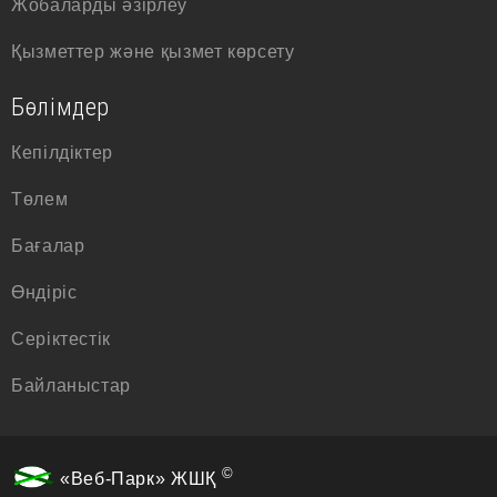
Жобаларды әзірлеу
Қызметтер және қызмет көрсету
Бөлімдер
Кепілдіктер
Төлем
Бағалар
Өндіріс
Серіктестік
Байланыстар
©
«Веб-Парк» ЖШҚ