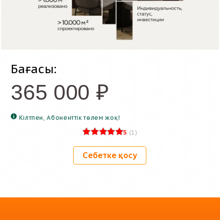
Бағасы:
365 000
₽
Кілтпен, Абоненттік төлем жоқ!
5
(
1
)
Себетке қосу