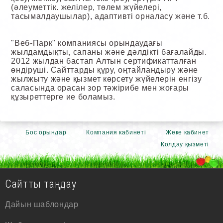
(әлеуметтік. желілер, төлем жүйелері,
тасымалдаушылар), адаптивті орналасу және т.б.
"Веб-Парк" компаниясы орындаудағы
жылдамдықты, сапаны және дәлдікті бағалайды.
2012 жылдан бастап Алтын сертификатталған
өндіруші. Сайттарды құру, оңтайландыру және
жылжыту және қызмет көрсету жүйелерін енгізу
саласында орасан зор тәжірибе мен жоғары
құзыреттерге ие боламыз.
Бос орындар
Компания кабинеті
Жеке кабинет
Қолдау қызметі
Сайтты таңдау
Дайын шаблондар