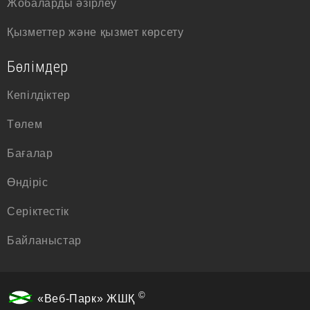
Жобаларды әзірлеу
Қызметтер және қызмет көрсету
Бөлімдер
Кепілдіктер
Төлем
Бағалар
Өндіріс
Серіктестік
Байланыстар
©
«Веб-Парк» ЖШҚ