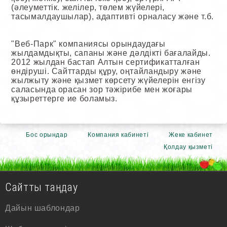
(әлеуметтік. желілер, төлем жүйелері,
тасымалдаушылар), адаптивті орналасу және т.б.
"Веб-Парк" компаниясы орындаудағы
жылдамдықты, сапаны және дәлдікті бағалайды.
2012 жылдан бастап Алтын сертификатталған
өндіруші. Сайттарды құру, оңтайландыру және
жылжыту және қызмет көрсету жүйелерін енгізу
саласында орасан зор тәжірибе мен жоғары
құзыреттерге ие боламыз.
Бос орындар
Компания кабинеті
Жеке кабинет
Қолдау қызметі
Сайтты таңдау
Дайын шаблондар