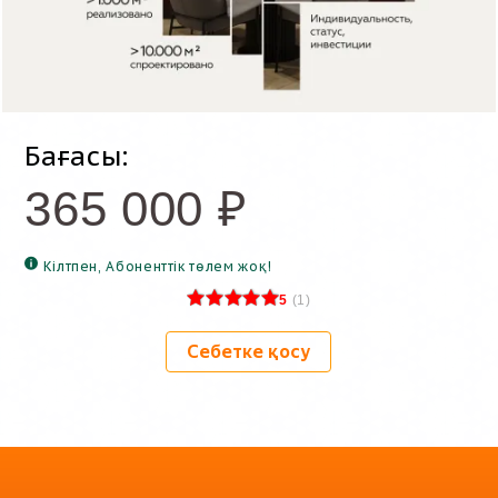
Бағасы:
365 000
₽
Кілтпен, Абоненттік төлем жоқ!
5
(
1
)
Себетке қосу