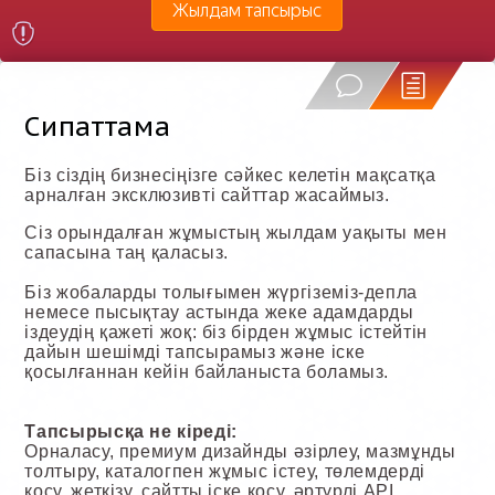
Жылдам тапсырыс
Сипаттама
Біз сіздің бизнесіңізге сәйкес келетін мақсатқа
арналған эксклюзивті сайттар жасаймыз.
Сіз орындалған жұмыстың жылдам уақыты мен
сапасына таң қаласыз.
Біз жобаларды толығымен жүргіземіз-депла
немесе пысықтау астында жеке адамдарды
іздеудің қажеті жоқ: біз бірден жұмыс істейтін
дайын шешімді тапсырамыз және іске
қосылғаннан кейін байланыста боламыз.
Тапсырысқа не кіреді:
Орналасу, премиум дизайнды әзірлеу, мазмұнды
толтыру, каталогпен жұмыс істеу, төлемдерді
қосу, жеткізу, сайтты іске қосу, әртүрлі API