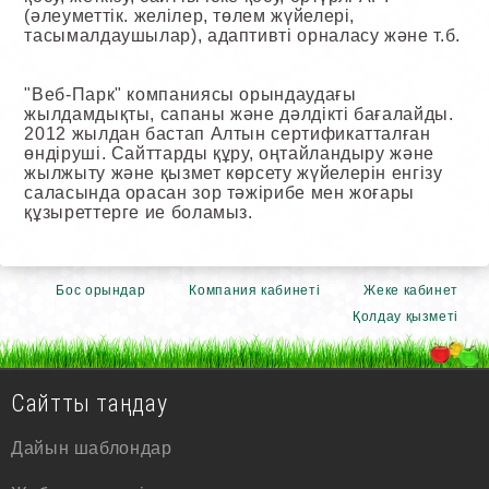
(әлеуметтік. желілер, төлем жүйелері,
тасымалдаушылар), адаптивті орналасу және т.б.
"Веб-Парк" компаниясы орындаудағы
жылдамдықты, сапаны және дәлдікті бағалайды.
2012 жылдан бастап Алтын сертификатталған
өндіруші. Сайттарды құру, оңтайландыру және
жылжыту және қызмет көрсету жүйелерін енгізу
саласында орасан зор тәжірибе мен жоғары
құзыреттерге ие боламыз.
Бос орындар
Компания кабинеті
Жеке кабинет
Қолдау қызметі
Сайтты таңдау
Дайын шаблондар