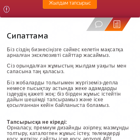
Жылдам тапсырыс
Сипаттама
Біз сіздің бизнесіңізге сәйкес келетін мақсатқа
арналған эксклюзивті сайттар жасаймыз.
Сіз орындалған жұмыстың жылдам уақыты мен
сапасына таң қаласыз.
Біз жобаларды толығымен жүргіземіз-депла
немесе пысықтау астында жеке адамдарды
іздеудің қажеті жоқ: біз бірден жұмыс істейтін
дайын шешімді тапсырамыз және іске
қосылғаннан кейін байланыста боламыз.
Тапсырысқа не кіреді:
Орналасу, премиум дизайнды әзірлеу, мазмұнды
толтыру, каталогпен жұмыс істеу, төлемдерді
қосу, жеткізу, сайтты іске қосу, әртүрлі API