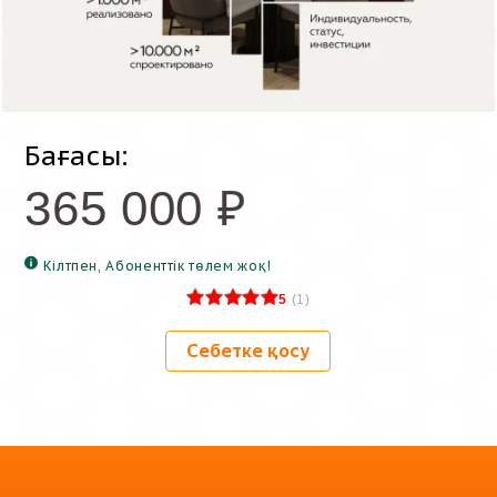
Бағасы:
365 000
₽
Кілтпен, Абоненттік төлем жоқ!
5
(
1
)
Себетке қосу