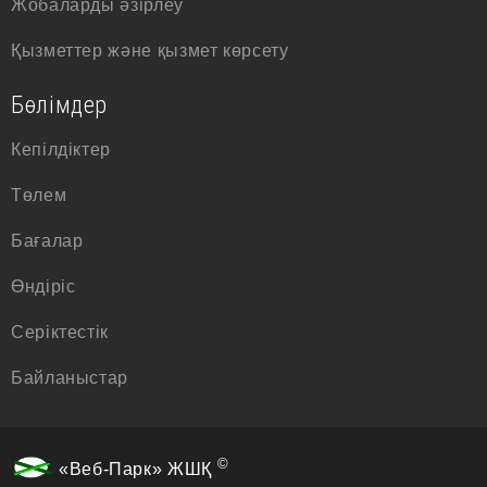
Жобаларды әзірлеу
Қызметтер және қызмет көрсету
Бөлімдер
Кепілдіктер
Төлем
Бағалар
Өндіріс
Серіктестік
Байланыстар
©
«Веб-Парк» ЖШҚ