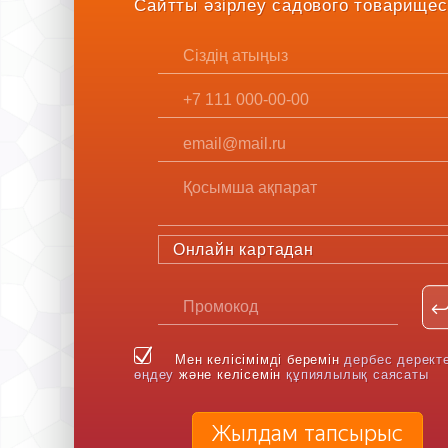
Сайтты әзірлеу садового товарищес
Онлайн картадан
Мен келісімімді беремін
дербес дерект
өңдеу
және келісемін
құпиялылық саясаты
Жылдам тапсырыс