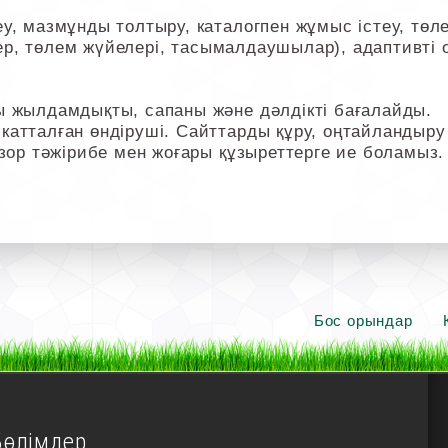
, мазмұнды толтыру, каталогпен жұмыс істеу, төлем
ілер, төлем жүйелері, тасымалдаушылар), адаптивті 
ы жылдамдықты, сапаны және дәлдікті бағалайды.
атталған өндіруші. Сайттарды құру, оңтайландыру
 зор тәжірибе мен жоғары құзыреттерге ие боламыз.
Бос орындар
Бөлімдер