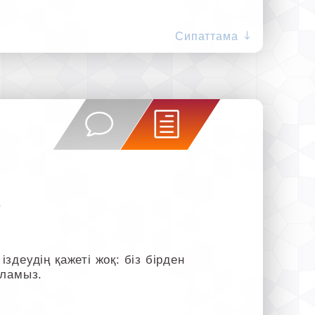
Сипаттама
.
деудің қажеті жоқ: біз бірден
оламыз.