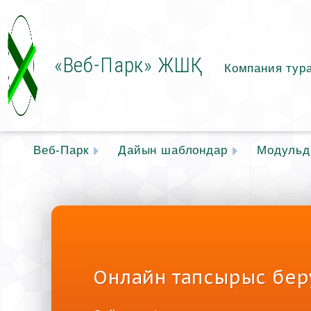
«Веб-Парк» ЖШҚ
Компания тур
Веб-Парк
Дайын шаблондар
Модульді
Онлайн тапсырыс бер