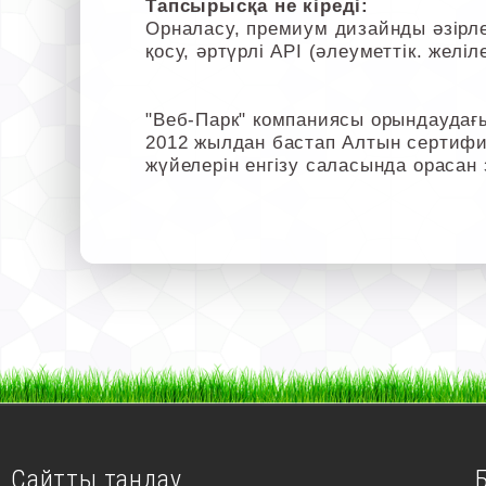
Тапсырысқа не кіреді:
Орналасу, премиум дизайнды әзірлеу
қосу, әртүрлі API (әлеуметтік. жел
"Веб-Парк" компаниясы орындаудағ
2012 жылдан бастап Алтын сертифик
жүйелерін енгізу саласында орасан
Сайтты таңдау