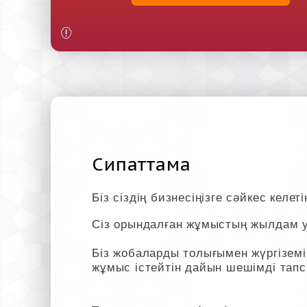
Сипаттама
Біз сіздің бизнесіңізге сәйкес келе
Сіз орындалған жұмыстың жылдам у
Біз жобаларды толығымен жүргіземіз
жұмыс істейтін дайын шешімді тапс