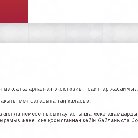
тін мақсатқа арналған эксклюзивті сайттар жасаймыз
ақыты мен сапасына таң қаласыз.
-депла немесе пысықтау астында жеке адамдарды із
ырамыз және іске қосылғаннан кейін байланыста б