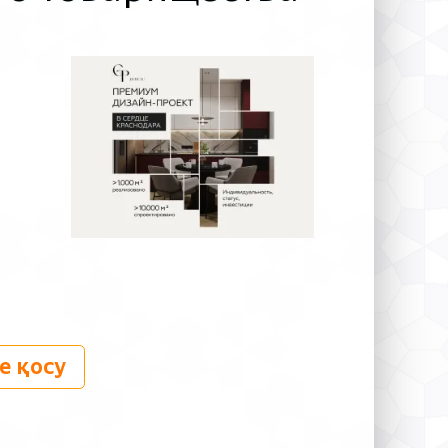
е қосу