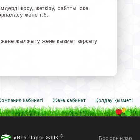
дерді қосу, жеткізу, сайтты іске
орналасу және т.б.
 және жылжыту және қызмет көрсету
Компания кабинеті
Жеке кабинет
Қолдау қызметі
©
«Веб-Парк» ЖШҚ
Бос орындар