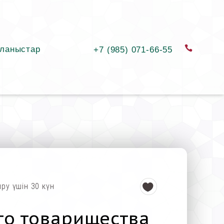
ланыстар
қоңыра
+7 (985) 071-66-55
ыру үшін 30 күн
го товарищества