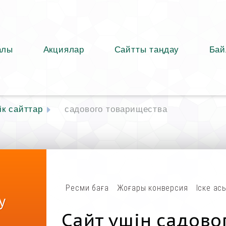
алы
Акциялар
Сайтты таңдау
Бай
к сайттар
садового товарищества
Ресми баға
Жоғары конверсия
Іске ас
у
Сайт үшін садово