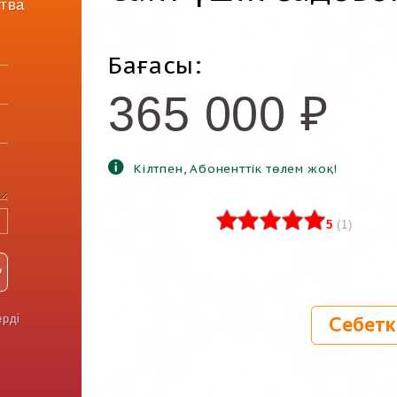
тва
Бағасы:
365 000
₽
Кілтпен, Абоненттік төлем жоқ!
5
(
1
)
ерді
Себетк