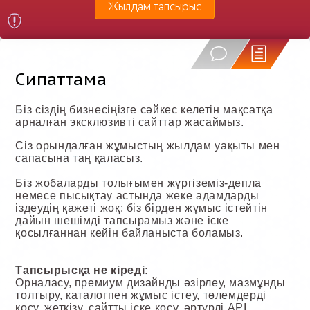
Жылдам тапсырыс
Сипаттама
Біз сіздің бизнесіңізге сәйкес келетін мақсатқа
арналған эксклюзивті сайттар жасаймыз.
Сіз орындалған жұмыстың жылдам уақыты мен
сапасына таң қаласыз.
Біз жобаларды толығымен жүргіземіз-депла
немесе пысықтау астында жеке адамдарды
іздеудің қажеті жоқ: біз бірден жұмыс істейтін
дайын шешімді тапсырамыз және іске
қосылғаннан кейін байланыста боламыз.
Тапсырысқа не кіреді:
Орналасу, премиум дизайнды әзірлеу, мазмұнды
толтыру, каталогпен жұмыс істеу, төлемдерді
қосу, жеткізу, сайтты іске қосу, әртүрлі API