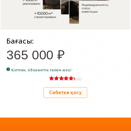
Бағасы:
365 000
₽
Кілтпен, Абоненттік төлем жоқ!
5
(
1
)
Себетке қосу