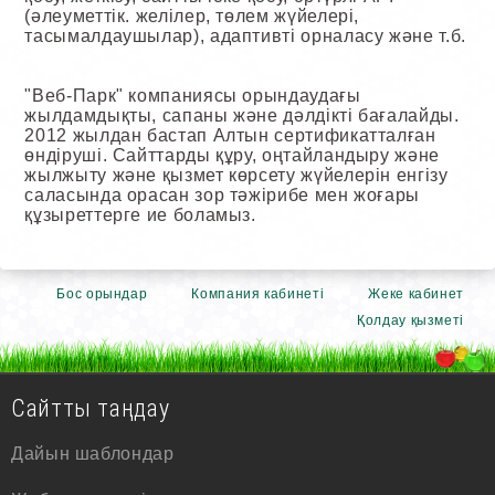
(әлеуметтік. желілер, төлем жүйелері,
тасымалдаушылар), адаптивті орналасу және т.б.
"Веб-Парк" компаниясы орындаудағы
жылдамдықты, сапаны және дәлдікті бағалайды.
2012 жылдан бастап Алтын сертификатталған
өндіруші. Сайттарды құру, оңтайландыру және
жылжыту және қызмет көрсету жүйелерін енгізу
саласында орасан зор тәжірибе мен жоғары
құзыреттерге ие боламыз.
Бос орындар
Компания кабинеті
Жеке кабинет
Қолдау қызметі
Сайтты таңдау
Дайын шаблондар