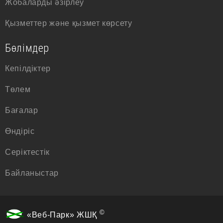
Жобаларды әзірлеу
Қызметтер және қызмет көрсету
Бөлімдер
Кепілдіктер
Төлем
Бағалар
Өндіріс
Серіктестік
Байланыстар
©
«Веб-Парк» ЖШҚ