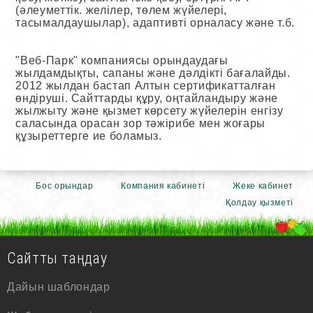
(әлеуметтік. желілер, төлем жүйелері,
тасымалдаушылар), адаптивті орналасу және т.б.
"Веб-Парк" компаниясы орындаудағы
жылдамдықты, сапаны және дәлдікті бағалайды.
2012 жылдан бастап Алтын сертификатталған
өндіруші. Сайттарды құру, оңтайландыру және
жылжыту және қызмет көрсету жүйелерін енгізу
саласында орасан зор тәжірибе мен жоғары
құзыреттерге ие боламыз.
Бос орындар
Компания кабинеті
Жеке кабинет
Қолдау қызметі
Сайтты таңдау
Дайын шаблондар