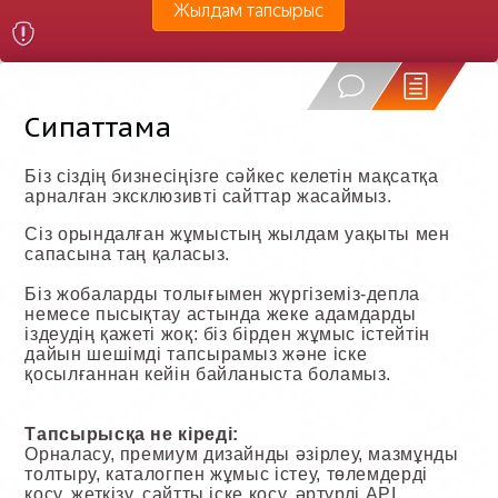
Жылдам тапсырыс
Сипаттама
Біз сіздің бизнесіңізге сәйкес келетін мақсатқа
арналған эксклюзивті сайттар жасаймыз.
Сіз орындалған жұмыстың жылдам уақыты мен
сапасына таң қаласыз.
Біз жобаларды толығымен жүргіземіз-депла
немесе пысықтау астында жеке адамдарды
іздеудің қажеті жоқ: біз бірден жұмыс істейтін
дайын шешімді тапсырамыз және іске
қосылғаннан кейін байланыста боламыз.
Тапсырысқа не кіреді:
Орналасу, премиум дизайнды әзірлеу, мазмұнды
толтыру, каталогпен жұмыс істеу, төлемдерді
қосу, жеткізу, сайтты іске қосу, әртүрлі API