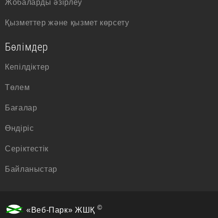
Жобаларды әзірлеу
Қызметтер және қызмет көрсету
Бөлімдер
Кепілдіктер
Төлем
Бағалар
Өндіріс
Серіктестік
Байланыстар
©
«Веб-Парк» ЖШҚ