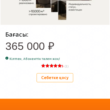
Бағасы:
365 000
₽
Кілтпен, Абоненттік төлем жоқ!
5
(
1
)
Себетке қосу