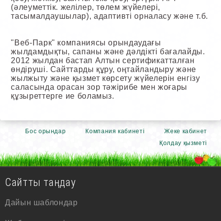
(әлеуметтік. желілер, төлем жүйелері,
тасымалдаушылар), адаптивті орналасу және т.б.
"Веб-Парк" компаниясы орындаудағы
жылдамдықты, сапаны және дәлдікті бағалайды.
2012 жылдан бастап Алтын сертификатталған
өндіруші. Сайттарды құру, оңтайландыру және
жылжыту және қызмет көрсету жүйелерін енгізу
саласында орасан зор тәжірибе мен жоғары
құзыреттерге ие боламыз.
Бос орындар
Компания кабинеті
Жеке кабинет
Қолдау қызметі
Сайтты таңдау
Дайын шаблондар