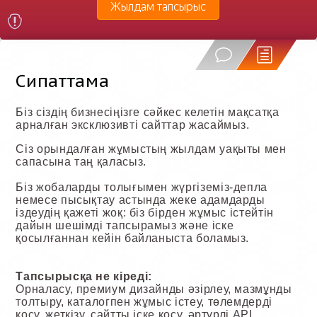
Жылдам тапсырыс
Сипаттама
Біз сіздің бизнесіңізге сәйкес келетін мақсатқа
арналған эксклюзивті сайттар жасаймыз.
Сіз орындалған жұмыстың жылдам уақыты мен
сапасына таң қаласыз.
Біз жобаларды толығымен жүргіземіз-депла
немесе пысықтау астында жеке адамдарды
іздеудің қажеті жоқ: біз бірден жұмыс істейтін
дайын шешімді тапсырамыз және іске
қосылғаннан кейін байланыста боламыз.
Тапсырысқа не кіреді:
Орналасу, премиум дизайнды әзірлеу, мазмұнды
толтыру, каталогпен жұмыс істеу, төлемдерді
қосу, жеткізу, сайтты іске қосу, әртүрлі API