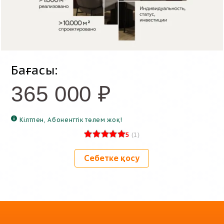
Бағасы:
365 000
₽
Кілтпен, Абоненттік төлем жоқ!
5
(
1
)
Себетке қосу