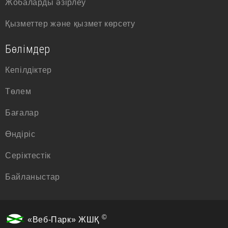
Жобаларды әзірлеу
Қызметтер және қызмет көрсету
Бөлімдер
Кепілдіктер
Төлем
Бағалар
Өндіріс
Серіктестік
Байланыстар
©
«Веб-Парк» ЖШҚ