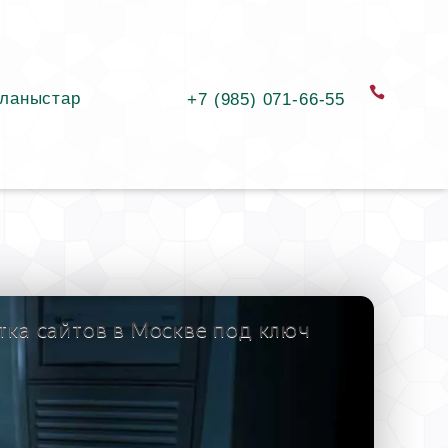
ланыстар
қоңыра
+7 (985) 071-66-55