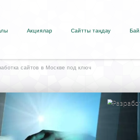
алы
Акциялар
Сайтты таңдау
Бай
работка сайтов в Москве под ключ