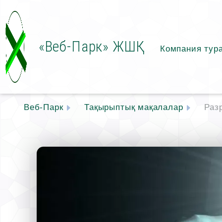
«Веб-Парк» ЖШҚ
Компания тур
Веб-Парк
Тақырыптық мақалалар
Раз