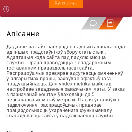
Хуткі заказ
Апісанне
Даданне на сайт папярэдне падрыхтаванага кода
ад іншых прадстаўнікоў збору статыстыкі.
Адаптацыя кода сайта пад падключаюцца
службы. Праца праводзіцца з спадарожным
тэставаннем працаздольнасці сайта.
Распрацоўшчык правярае адсутнасць змяненняў
у алгарытмах працы, захоўвае эфэктыўнага
прадукцыйнасць. Для yndex.metrika майстар
настройвае зададзеныя заказчыкам мэты. У заказ
з пазначанай коштам ўваходзіць да 5
персанальных мэтаў метрыкі. Пасля ўстаноўкі і
падключэння, распрацоўшчык правярае
працаздольнасць ўкаранёнага функцыяналу,
спагадлівасць сайта ў падключаецца службы.