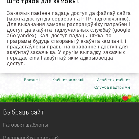
Што трэба для замовы!
Заказчык павінен падаць доступ да файлаў сайта
(можна доступ да сервера па FTP-падключэнню).
Для выканання замовы распрацоўніку патрэбен і
доступ да акаўнта падлучальных службаў (google
або yandex). Калі доступ падаць цяжка, то
праграмы будуць створаны ў акаўнта кампаніі, і
прадастаўлены правы на кіраванне і доступ для
акаўнтаў заказчыка. У другім выпадку, заказчык
перадае email акаўнтаў, якім адкрываецца
доступ.
Вакансіі
Кабінет кампаніі
Асабісты кабінет
Служба падтрымкі
Выбраць сайт
Гатовыя шаблоны
Распрацоўка праектаў