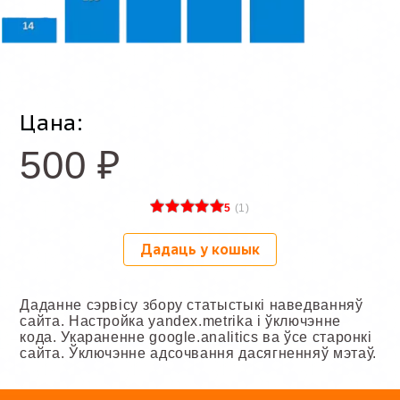
Цана:
500
₽
5
(
1
)
Дадаць у кошык
Даданне сэрвісу збору статыстыкі наведванняў
сайта. Настройка yandex.metrika і ўключэнне
кода. Укараненне google.analitics ва ўсе старонкі
сайта. Ўключэнне адсочвання дасягненняў мэтаў.