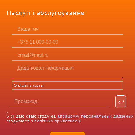
Паслугі і абслугоўванне
Онлайн з карты
Я даю сваю згоду на
апрацоўку персанальных дадзеных
згаджаюся з
палітыка прыватнасці