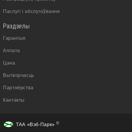
Паслугі і абслугоўванне
Раздзелы
Гарантыя
Аплата
Цана
Вытворчасць
Партнёрства
Кантакты
©
ТАА «Вэб-Парк»