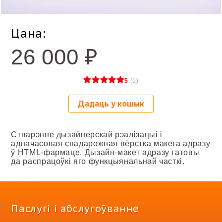
Цана:
26 000
₽
5
(
1
)
Дадаць у кошык
Стварэнне дызайнерскай рэалізацыі і
адначасовая спадарожная вёрстка макета адразу
ў HTML-фармаце. Дызайн-макет адразу гатовы
да распрацоўкі яго функцыянальнай часткі.
Паслугі і абслугоўванне