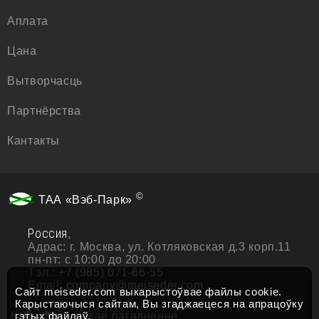
Аплата
Цана
Вытворчасць
Партнёрства
Кантакты
©
ТАА «Вэб-Парк»
Россия
,
Адрас:
г. Москва, ул. Котляковская д.3 корп.11
пн-пт: с 10:00 до 20:00
Тэл.:
+7 (985) 071-66-55
Email:
company@meiseder.com
Сайт meiseder.com выкарыстоўвае файлы cookie.
Карыстаючыся сайтам, Вы згаджаецеся на
апрацоўку
*
ч
а
и
гэтых файлаў.
Карыстальніцкае пагадненне
т
с
о
т