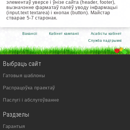
элементаў уверсе і ўнізе сайта (header, footer),
вызначэнне фарматаў палёў уводу інфармацыі
(input.text textarea) і кнопак (button). Майстар
стварае 5-7 старонак.
Вакансіі
Кабінет кампаніі
Асабісты кабінет
Служба падтрымкі
Выбраць сайт
Гатовыя шаблоны
Распрацоўка праектаў
Паслугі і абслугоўванне
Раздзелы
Гарантыя