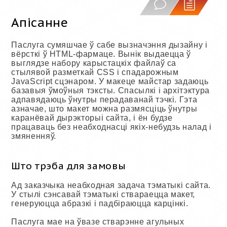
Апісанне
Паслуга сумяшчае ў сабе вызначэння дызайну і
вёрсткі ў HTML-фармаце. Вынік выдаецца ў
выглядзе набору карыстацкіх файлаў са
стылявой разметкай CSS і спадарожным
JavaScript сцэнаром. У макеце майстар задаюць
базавыя ўмоўныя тэксты. Спасылкі і архітэктура
адпавядаюць ўнутры перадаванай тэчкі. Гэта
азначае, што макет можна размясціць ўнутры
каранёвай дырэкторыі сайта, і ён будзе
працаваць без неабходнасці якіх-небудзь налад і
змяненняў.
Што трэба для замовы
Ад заказчыка неабходная задача тэматыкі сайта.
У стылі сэнсавай тэматыкі ствараецца макет,
генеруюцца абразкі і падбіраюцца карцінкі.
Паслуга мае на ўвазе стварэнне агульных