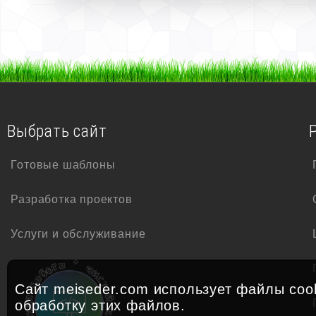
Выбрать сайт
Готовые шаблоны
Разработка проектов
Услуги и обслуживание
*
а
ч
т
и
о
с
б
т
а
Сайт meiseder.com использует файлы cook
р
ы
й
обработку
этих файлов.
я
к
а
о
н