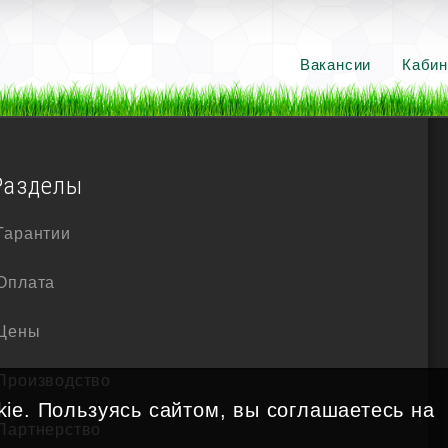
Вакансии
Кабин
Разделы
Гарантии
Оплата
Цены
Производство
ie. Пользуясь сайтом, вы соглашаетесь на
Партнерство