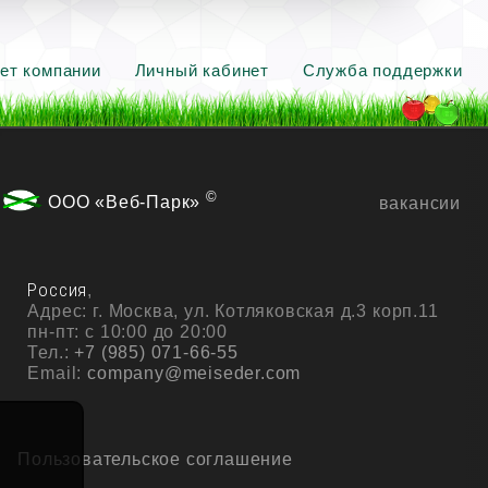
ет компании
Личный кабинет
Служба поддержки
©
ООО «Веб-Парк»
вакансии
Россия
,
Адрес:
г. Москва, ул. Котляковская д.3 корп.11
пн-пт: с 10:00 до 20:00
Тел.:
+7 (985) 071-66-55
Email:
company@meiseder.com
Пользовательское соглашение