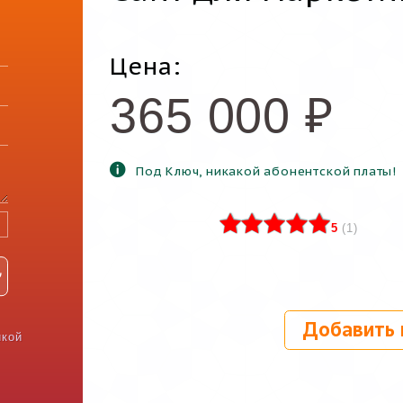
Цена:
365 000
₽
Под Ключ, никакой абонентской платы!
5
(
1
)
Добавить 
икой