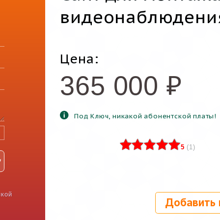
видеонаблюдени
Цена:
365 000
₽
Под Ключ, никакой абонентской платы!
5
(
1
)
икой
Добавить 