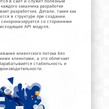
ется в сайт и служит полезным
каждого заказчика разработки
ает разработчик. Детали, такие как
ются в структуре при создании.
ь синхронизируется со сторонними
 исходящее API модуля.
вание клиентского потока без
мими клиентами, а это облегчает
Нарабатывается стабильность и
производительности.