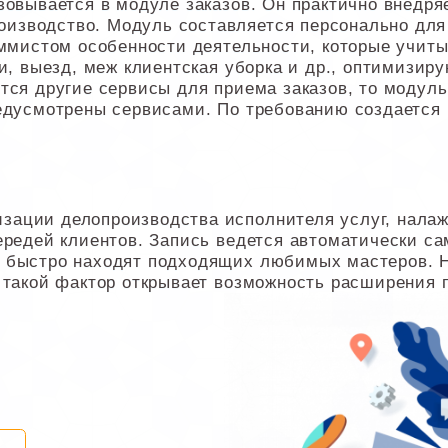
зовывается в модуле заказов. Он практично внедря
зводство. Модуль составляется персонально для 
аммистом особенности деятельности, которые учитыв
и, выезд, меж клиентская уборка и др., оптимизиру
тся другие сервисы для приема заказов, то модул
редусмотрены сервисами. По требованию создается
ации делопроизводства исполнителя услуг, налажи
ередей клиентов. Запись ведется автоматически са
 быстро находят подходящих любимых мастеров. 
 такой фактор открывает возможность расширения 