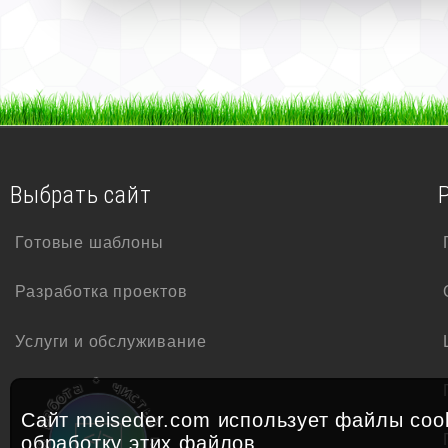
Выбрать сайт
Готовые шаблоны
Разработка проектов
Услуги и обслуживание
ч
и
*
с
а
т
т
ы
о
й
б
Сайт meiseder.com использует файлы cook
а
к
р
обработку
этих файлов.
о