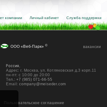
ет компании
Личный кабинет
Служба поддержки
©
ООО «Веб-Парк»
вакансии
Россия
,
Адрес:
г. Москва, ул. Котляковская д.3 корп.11
пн-пт: с 10:00 до 20:00
Тел.:
+7 (985) 071-66-55
Email:
company@meiseder.com
Пользовательское соглашение