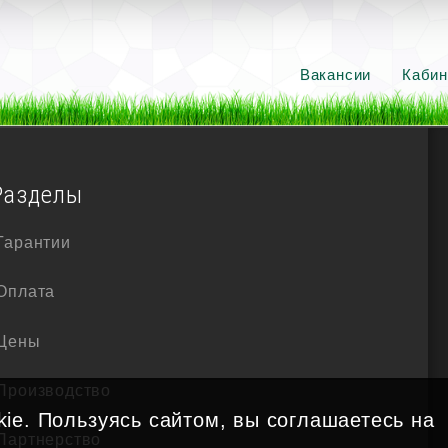
Вакансии
Кабин
Разделы
Гарантии
Оплата
Цены
Производство
ie. Пользуясь сайтом, вы соглашаетесь на
Партнерство